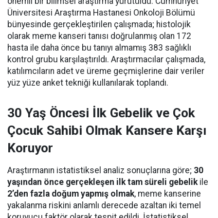
önemli bir bilimsel araştırma yürütüldü. Cumhuriyet
Üniversitesi Araştırma Hastanesi Onkoloji Bölümü
bünyesinde gerçekleştirilen çalışmada; histolojik
olarak meme kanseri tanısı doğrulanmış olan 172
hasta ile daha önce bu tanıyı almamış 383 sağlıklı
kontrol grubu karşılaştırıldı. Araştırmacılar çalışmada,
katılımcıların adet ve üreme geçmişlerine dair veriler
yüz yüze anket tekniği kullanılarak toplandı.
30 Yaş Öncesi İlk Gebelik ve Çok
Çocuk Sahibi Olmak Kansere Karşı
Koruyor
Araştırmanın istatistiksel analiz sonuçlarına göre;
30
yaşından önce gerçekleşen ilk tam süreli gebelik
ile
2’den fazla doğum yapmış olmak
, meme kanserine
yakalanma riskini anlamlı derecede azaltan iki temel
koruyucu faktör olarak tespit edildi. İstatistiksel