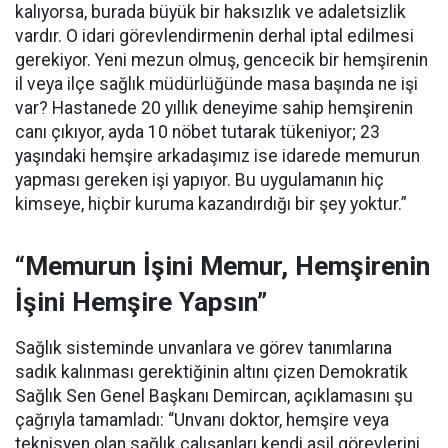
kalıyorsa, burada büyük bir haksızlık ve adaletsizlik
vardır. O idari görevlendirmenin derhal iptal edilmesi
gerekiyor. Yeni mezun olmuş, gencecik bir hemşirenin
il veya ilçe sağlık müdürlüğünde masa başında ne işi
var? Hastanede 20 yıllık deneyime sahip hemşirenin
canı çıkıyor, ayda 10 nöbet tutarak tükeniyor; 23
yaşındaki hemşire arkadaşımız ise idarede memurun
yapması gereken işi yapıyor. Bu uygulamanın hiç
kimseye, hiçbir kuruma kazandırdığı bir şey yoktur.”
“Memurun İşini Memur, Hemşirenin
İşini Hemşire Yapsın”
Sağlık sisteminde unvanlara ve görev tanımlarına
sadık kalınması gerektiğinin altını çizen Demokratik
Sağlık Sen Genel Başkanı Demircan, açıklamasını şu
çağrıyla tamamladı:
“Unvanı doktor, hemşire veya
teknisyen olan sağlık çalışanları kendi asil görevlerini