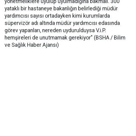
yönetmeliklere uyulup uyulmadığına bakmalı. 300
yataklı bir hastaneye bakanlığın belirlediği müdür
yardımcısı sayısı ortadayken kimi kurumlarda
süpervizör adı altında müdür yardımcısı edasında
görev yapanları, nereden uydurulduysa V.i.P.
hemşireleri de unutmamak gerekiyor” (BSHA / Bilim
ve Sağlık Haber Ajansı)