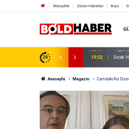
Manşetler
Günün Haberleri
Arşiv
S
G
vlendirme’ Tepkisi!
24
19:32
Sıcak H
Anasayfa
Magazin
Camdaki Kız Dizis