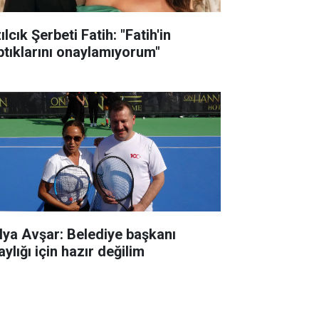
ılcık Şerbeti Fatih: "Fatih'in
ptıklarını onaylamıyorum"
lya Avşar: Belediye başkanı
ylığı için hazır değilim