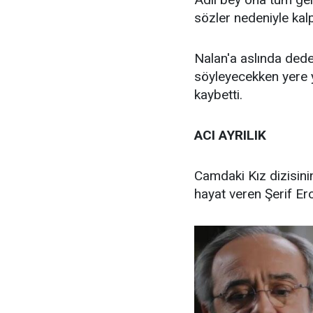
sözler nedeniyle kalp
Nalan'a aslında ded
söyleyecekken yere yı
kaybetti.
ACI AYRILIK
Camdaki Kız dizisinin
hayat veren Şerif Erol