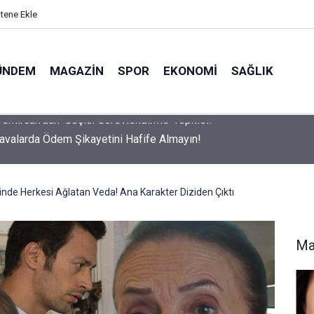
itene Ekle
ÜNDEM
MAGAZIN
SPOR
EKONOMI
SAĞLIK
avalarda Ödem Şikayetini Hafife Almayın!
inde Herkesi Ağlatan Veda! Ana Karakter Diziden Çıktı
Ma