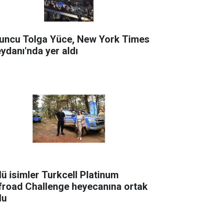
uncu Tolga Yüce, New York Times
ydanı'nda yer aldı
lü isimler Turkcell Platinum
froad Challenge heyecanına ortak
du