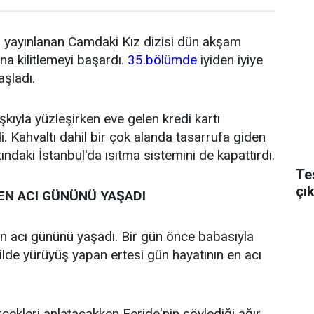
a yayınlanan Camdaki Kız dizisi dün akşam
na kilitlemeyi başardı.
35.bölümde
iyiden iyiye
şladı.
kıyla yüzleşirken eve gelen kredi kartı
i. Kahvaltı dahil bir çok alanda tasarrufa giden
ındaki İstanbul'da ısıtma sistemini de kapattırdı.
Te
çı
EN ACI GÜNÜNÜ YAŞADI
en acı gününü yaşadı. Bir gün önce babasıyla
hilde yürüyüş yapan ertesi gün hayatının en acı
çekleri anlatacakken Feride'nin söylediği ağır