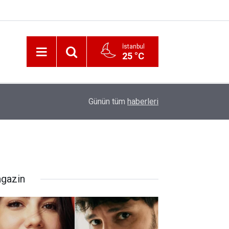
İstanbul
25 °C
12:56
İzmir 112’de Kan Donduran İddialar!
Günün tüm
haberleri
gazin