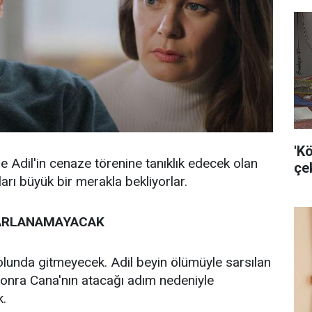
'K
Adil'in cenaze törenine tanıklık edecek olan
çek
arı büyük bir merakla bekliyorlar.
PARLANAMAYACAK
 yolunda gitmeyecek. Adil beyin ölümüyle sarsılan
sonra Cana'nın atacağı adım nedeniyle
k.