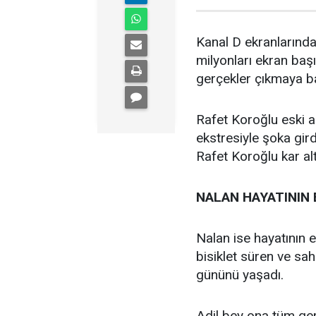
Kanal D ekranlarınd
milyonları ekran başı
gerçekler çıkmaya ba
Rafet Koroğlu eski aş
ekstresiyle şoka gird
Rafet Koroğlu kar alt
NALAN HAYATININ 
Nalan ise hayatının 
bisiklet süren ve sa
gününü yaşadı.
Adil bey ona tüm ger