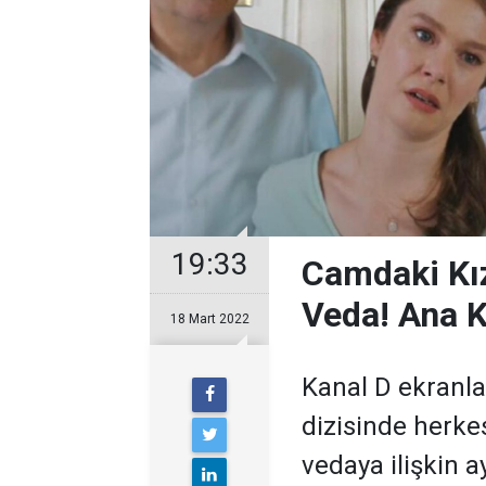
19:33
Camdaki Kız
Veda! Ana K
18 Mart 2022
Kanal D ekranl
dizisinde herkes
vedaya ilişkin ay