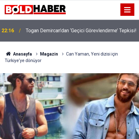
22:16
Togan Demircan’dan ‘Geçici Görevlendirme’ Tepkisi!
19:32
Sıcak Havalarda Ödem Şikayetini Hafife Almayın!
Anasayfa
Magazin
Can Yaman, Yeni dizisi için
Türkiye'ye dönüyor