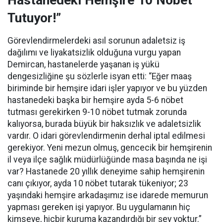
Hastanedeki Hemşire 10 Nöbet
Tutuyor!”
Görevlendirmelerdeki asıl sorunun adaletsiz iş
dağılımı ve liyakatsizlik olduğuna vurgu yapan
Demircan, hastanelerde yaşanan iş yükü
dengesizliğine şu sözlerle isyan etti:
“Eğer maaş
biriminde bir hemşire idari işler yapıyor ve bu yüzden
hastanedeki başka bir hemşire ayda 5-6 nöbet
tutması gerekirken 9-10 nöbet tutmak zorunda
kalıyorsa, burada büyük bir haksızlık ve adaletsizlik
vardır. O idari görevlendirmenin derhal iptal edilmesi
gerekiyor. Yeni mezun olmuş, gencecik bir hemşirenin
il veya ilçe sağlık müdürlüğünde masa başında ne işi
var? Hastanede 20 yıllık deneyime sahip hemşirenin
canı çıkıyor, ayda 10 nöbet tutarak tükeniyor; 23
yaşındaki hemşire arkadaşımız ise idarede memurun
yapması gereken işi yapıyor. Bu uygulamanın hiç
kimseye, hiçbir kuruma kazandırdığı bir şey yoktur.”