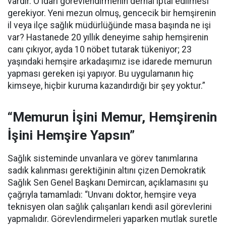
vardır. O idari görevlendirmenin derhal iptal edilmesi
gerekiyor. Yeni mezun olmuş, gencecik bir hemşirenin
il veya ilçe sağlık müdürlüğünde masa başında ne işi
var? Hastanede 20 yıllık deneyime sahip hemşirenin
canı çıkıyor, ayda 10 nöbet tutarak tükeniyor; 23
yaşındaki hemşire arkadaşımız ise idarede memurun
yapması gereken işi yapıyor. Bu uygulamanın hiç
kimseye, hiçbir kuruma kazandırdığı bir şey yoktur.”
“Memurun İşini Memur, Hemşirenin
İşini Hemşire Yapsın”
Sağlık sisteminde unvanlara ve görev tanımlarına
sadık kalınması gerektiğinin altını çizen Demokratik
Sağlık Sen Genel Başkanı Demircan, açıklamasını şu
çağrıyla tamamladı:
“Unvanı doktor, hemşire veya
teknisyen olan sağlık çalışanları kendi asil görevlerini
yapmalıdır. Görevlendirmeleri yaparken mutlak suretle