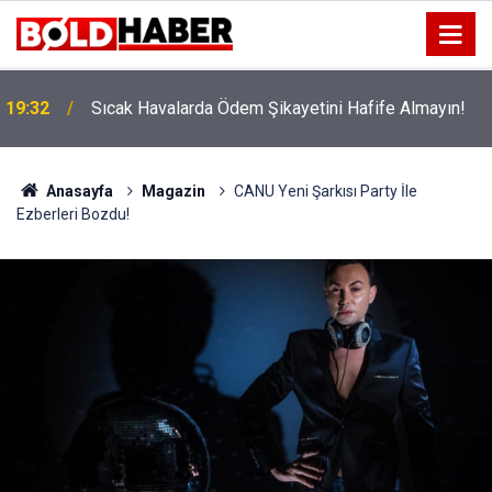
!
19:32
Sıcak Havalarda Ödem Şikayetini Hafife Almayın!
Anasayfa
Magazin
CANU Yeni Şarkısı Party İle
Ezberleri Bozdu!