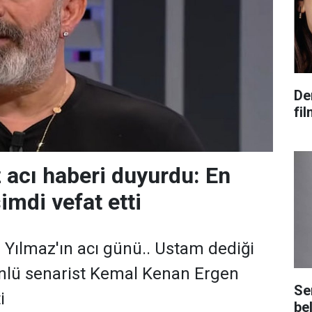
De
fi
acı haberi duyurdu: En
imdi vefat etti
ılmaz'ın acı günü.. Ustam dediği
Ünlü senarist Kemal Kenan Ergen
Se
i
bel