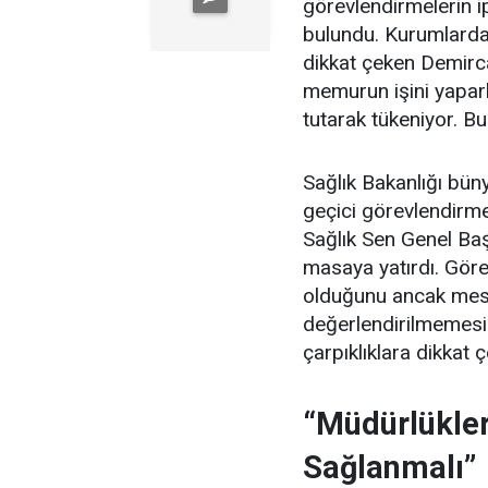
görevlendirmelerin ip
bulundu. Kurumlardak
dikkat çeken Demirc
memurun işini yapar
tutarak tükeniyor. Bu
Sağlık Bakanlığı büny
geçici görevlendirmel
Sağlık Sen Genel Ba
masaya yatırdı. Görev
olduğunu ancak mes
değerlendirilmemesi
çarpıklıklara dikkat ç
“Müdürlükler
Sağlanmalı”