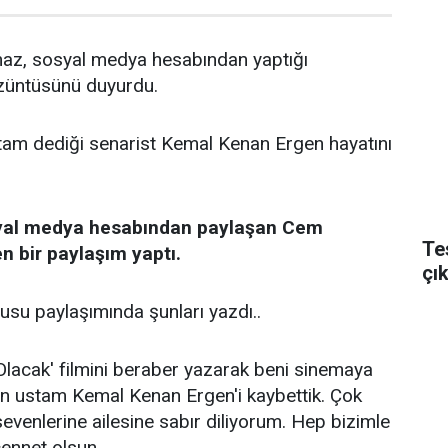
z, sosyal medya hesabından yaptığı
züntüsünü duyurdu.
am dediği senarist Kemal Kenan Ergen hayatını
syal medya hesabından paylaşan Cem
Te
n bir paylaşım yaptı.
çı
su paylaşımında şunları yazdı..
lacak' filmini beraber yazarak beni sinemaya
ten ustam Kemal Kenan Ergen'i kaybettik. Çok
enlerine ailesine sabır diliyorum. Hep bizimle
ennet olsun.