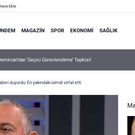
itene Ekle
ÜNDEM
MAGAZIN
SPOR
EKONOMI
SAĞLIK
avalarda Ödem Şikayetini Hafife Almayın!
eri duyurdu: En yakındaki isimdi vefat etti
Ma