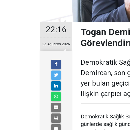
22:16
Togan Demir
Görevlendir
05 Ağustos 2026
Demokratik Sağ
Demircan, son 
yer bulan geçic
ilişkin çarpıcı 
Demokratik Sağlık S
günlerde sağlık gün