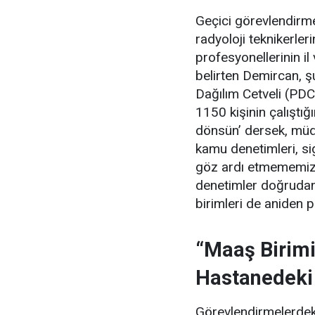
Geçici görevlendirmel
radyoloji teknikerle
profesyonellerinin il
belirten Demircan, şu
Dağılım Cetveli (PDC
1150 kişinin çalıştığ
dönsün’ dersek, müdür
kamu denetimleri, si
göz ardı etmememiz 
denetimler doğrudan
birimleri de aniden 
“Maaş Birimi
Hastanedeki
Görevlendirmelerdeki