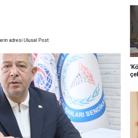
rin adresi Ulusal Post
'K
çek