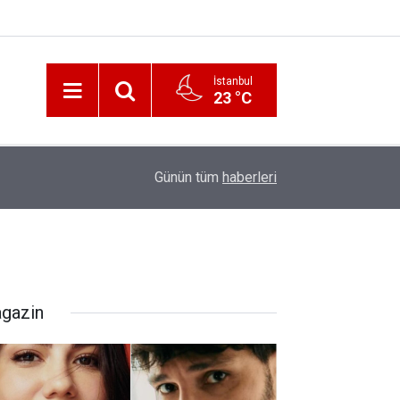
İstanbul
23 °C
12:56
İzmir 112’de Kan Donduran İddialar!
Günün tüm
haberleri
gazin