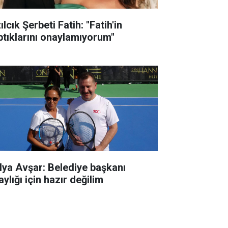
ılcık Şerbeti Fatih: "Fatih'in
ptıklarını onaylamıyorum"
lya Avşar: Belediye başkanı
ylığı için hazır değilim