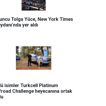
uncu Tolga Yüce, New York Times
ydanı'nda yer aldı
lü isimler Turkcell Platinum
froad Challenge heyecanına ortak
du