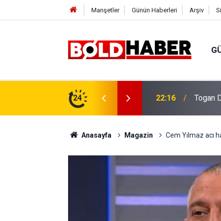
Manşetler
Günün Haberleri
Arşiv
S
G
vlendirme’ Tepkisi!
24
19:32
Sıcak H
Anasayfa
Magazin
Cem Yılmaz acı hab