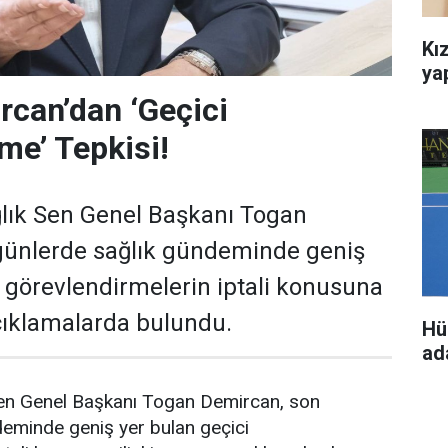
Kız
ya
can’dan ‘Geçici
me’ Tepkisi!
lık Sen Genel Başkanı Togan
günlerde sağlık gündeminde geniş
i görevlendirmelerin iptali konusuna
açıklamalarda bulundu.
Hü
ada
en Genel Başkanı Togan Demircan, son
deminde geniş yer bulan geçici