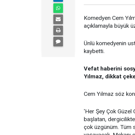
Komedyen Cem Yılma
açıklamayla büyük ü
Ünlü komedyenin ust
kaybetti.
Vefat haberini so
Yılmaz, dikkat çeke
Cem Yılmaz söz konu
'Her Şey Çok Güzel O
başlatan, dergicilik
çok üzgünüm. Tüm sev
yaşayacak. Mekanı c