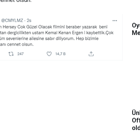
Oy
Me
Ün
Of
ol