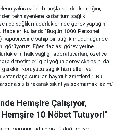
erin yalnızca bir branşla sınırlı olmadığını,
rinden teknisyenlere kadar tüm sağlık
 ve ilçe sağlık müdürlüklerinde görev yaptığını
 ifadeleri kullandı:
“Bugün 1000 Personel
) kapasitesine sahip bir sağlık müdürlüğünde
ını görüyoruz. Eğer ‘fazlası görev yerine
lüklerin halk sağlığı laboratuvarları, özel ve
gara denetimleri gibi yoğun görev skalasını da
gerekir. Koruyucu sağlık hizmetleri ve
 vatandaşa sunulan hayati hizmetlerdir. Bu
personelsiz bırakarak sıkıntıya sokmamak lazım.”
nde Hemşire Çalışıyor,
 Hemşire 10 Nöbet Tutuyor!”
 asıl sorunun adaletsiz iş dağılımı ve