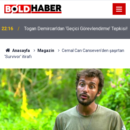
22:16
Togan Demircan’dan ‘Geçici Görevlendirme’ Tepkisi!
19:32
Sıcak Havalarda Ödem Şikayetini Hafife Almayın!
Anasayfa
Magazin
Cemal Can Canseven'den şaşırtan
'Survivor' itirafı