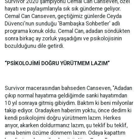
Survivor 2020 şampiyonu Cemal Can Canseven, özel
hayatı ve paylaşımlarıyla sık sık gündeme geliyor.
Cemal Can Canseven, geçtiğimiz günlerde Ceyda
Düvenci'nun sunduğu 'Bambaşka Sohbetler' adlı
programa konuk oldu. Cemal Can, adadan söndükten
sonra birkaç ay zorluk yaşadığını ve psikolojisinin
bozulduğunu dile getirdi.
“PSİKOLOJİMİ DOĞRU YÜRÜTMEM LAZIM”
Survivor macerasından bahseden Canseven, "Adadan
çıkıp normal hayatıma geldiğimde sanki hayatımdan
10 yıl sonraya gitmiş gibiydim. Baktım ki beni milyonlar
takip ediyor. Oradayken haberim yoktu, önce dedim ki
kendi psikolojimi doğru yürütmem lazım. Herkes
arıyor, akarken doldurmanız lazım, şu teklif bu teklif,
ama benim özüme dönmem lazım. Odaya kapattım