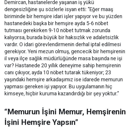
Demircan, hastanelerde yaşanan iş yükü
dengesizliğine şu sözlerle isyan etti:
“Eğer maaş
biriminde bir hemşire idari işler yapıyor ve bu yüzden
hastanedeki başka bir hemşire ayda 5-6 nöbet
tutması gerekirken 9-10 nöbet tutmak zorunda
kalıyorsa, burada büyük bir haksızlık ve adaletsizlik
vardır. O idari görevlendirmenin derhal iptal edilmesi
gerekiyor. Yeni mezun olmuş, gencecik bir hemşirenin
il veya ilçe sağlık müdürlüğünde masa başında ne işi
var? Hastanede 20 yıllık deneyime sahip hemşirenin
canı çıkıyor, ayda 10 nöbet tutarak tükeniyor; 23
yaşındaki hemşire arkadaşımız ise idarede memurun
yapması gereken işi yapıyor. Bu uygulamanın hiç
kimseye, hiçbir kuruma kazandırdığı bir şey yoktur.”
“Memurun İşini Memur, Hemşirenin
İşini Hemşire Yapsın”