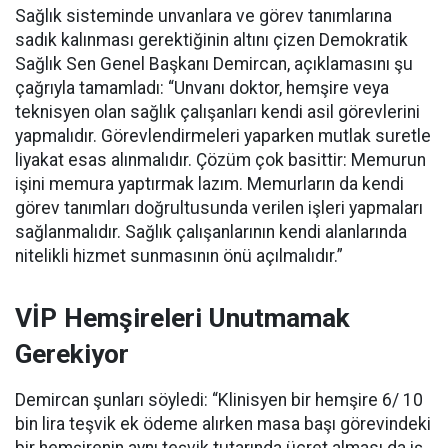
Sağlık sisteminde unvanlara ve görev tanımlarına
sadık kalınması gerektiğinin altını çizen Demokratik
Sağlık Sen Genel Başkanı Demircan, açıklamasını şu
çağrıyla tamamladı:
“Unvanı doktor, hemşire veya
teknisyen olan sağlık çalışanları kendi asil görevlerini
yapmalıdır. Görevlendirmeleri yaparken mutlak suretle
liyakat esas alınmalıdır. Çözüm çok basittir: Memurun
işini memura yaptırmak lazım. Memurların da kendi
görev tanımları doğrultusunda verilen işleri yapmaları
sağlanmalıdır. Sağlık çalışanlarının kendi alanlarında
nitelikli hizmet sunmasının önü açılmalıdır.”
VİP Hemşireleri Unutmamak
Gerekiyor
Demircan şunları söyledi: “Klinisyen bir hemşire 6/ 10
bin lira teşvik ek ödeme alırken masa başı görevindeki
bir hemşirenin aynı teşvik tutarında ücret alması da iş