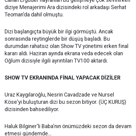
Canan Ergüder hayranları bu gelişmeye çok sevinirken
diziye Menajerimi Ara dizisindeki rol arkadaşı Serhat
Teoman'da dahil olmuştu.
Dizi başlangıçta büyük bir ilgi görmüştü. Ancak
sonrasında reytinglerde bir düşüş başladı. Bu
durumdan rahatsız olan Show TV yönetimi erken final
kararı aldı. Haziran ayında ekrana veda edecek olan
Oğlum dizisiyle ilgili ayrıntıları TV100 aktardı.
SHOW TV EKRANINDA FİNAL YAPACAK DİZİLER
Uraz Kaygılaroğlu, Nesrin Cavadzade ve Nursel
Köse'yi buluşturan dizi bu sezon bitiyor. (ÜÇ KURUŞ)
dizisinden bahsediliyor.
Haluk Bilginer'li Baba'nın önümüzdeki sezon da devam
etmesi gündemde...