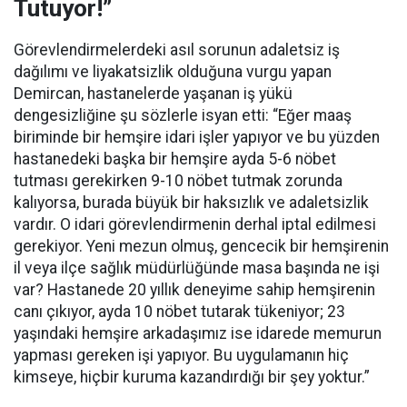
Tutuyor!”
Görevlendirmelerdeki asıl sorunun adaletsiz iş
dağılımı ve liyakatsizlik olduğuna vurgu yapan
Demircan, hastanelerde yaşanan iş yükü
dengesizliğine şu sözlerle isyan etti:
“Eğer maaş
biriminde bir hemşire idari işler yapıyor ve bu yüzden
hastanedeki başka bir hemşire ayda 5-6 nöbet
tutması gerekirken 9-10 nöbet tutmak zorunda
kalıyorsa, burada büyük bir haksızlık ve adaletsizlik
vardır. O idari görevlendirmenin derhal iptal edilmesi
gerekiyor. Yeni mezun olmuş, gencecik bir hemşirenin
il veya ilçe sağlık müdürlüğünde masa başında ne işi
var? Hastanede 20 yıllık deneyime sahip hemşirenin
canı çıkıyor, ayda 10 nöbet tutarak tükeniyor; 23
yaşındaki hemşire arkadaşımız ise idarede memurun
yapması gereken işi yapıyor. Bu uygulamanın hiç
kimseye, hiçbir kuruma kazandırdığı bir şey yoktur.”