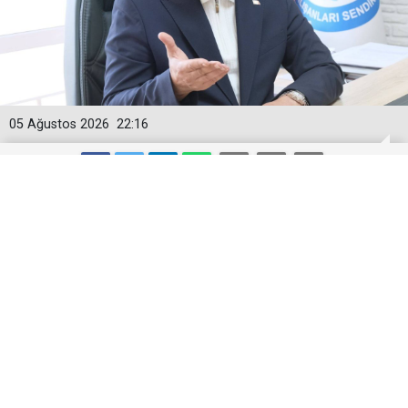
05 Ağustos 2026
22:16
Togan Demircan’dan ‘Geçici
Görevlendirme’ Tepkisi!
Demokratik Sağlık Sen Genel Başkanı Togan
Demircan, son günlerde sağlık gündeminde geniş yer
bulan geçici görevlendirmelerin iptali konusuna ilişkin
çarpıcı açıklamalarda bulundu.