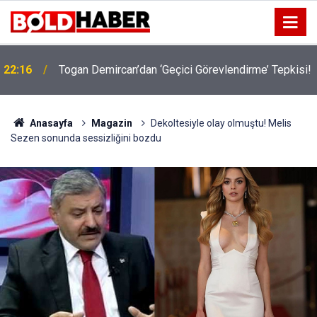
22:16
Togan Demircan’dan ‘Geçici Görevlendirme’ Tepkisi!
19:32
Sıcak Havalarda Ödem Şikayetini Hafife Almayın!
Anasayfa
Magazin
Dekoltesiyle olay olmuştu! Melis
Sezen sonunda sessizliğini bozdu