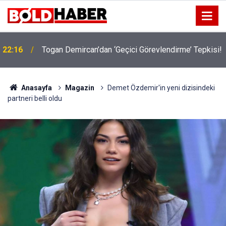
!
19:32
Sıcak Havalarda Ödem Şikayetini Hafife Almayın!
Anasayfa
Magazin
Demet Özdemir'in yeni dizisindeki
partneri belli oldu