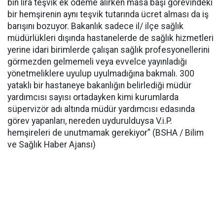
bin lira teşvik ek ödeme alırken masa başı görevindeki
bir hemşirenin aynı teşvik tutarında ücret alması da iş
barışını bozuyor. Bakanlık sadece il/ ilçe sağlık
müdürlükleri dışında hastanelerde de sağlık hizmetleri
yerine idari birimlerde çalışan sağlık profesyonellerini
görmezden gelmemeli veya evvelce yayınladığı
yönetmeliklere uyulup uyulmadığına bakmalı. 300
yataklı bir hastaneye bakanlığın belirlediği müdür
yardımcısı sayısı ortadayken kimi kurumlarda
süpervizör adı altında müdür yardımcısı edasında
görev yapanları, nereden uydurulduysa V.i.P.
hemşireleri de unutmamak gerekiyor” (BSHA / Bilim
ve Sağlık Haber Ajansı)