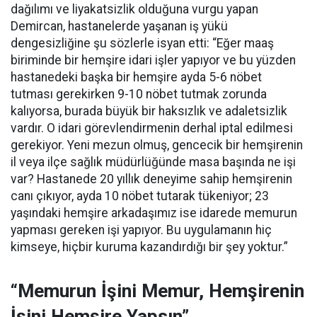
dağılımı ve liyakatsizlik olduğuna vurgu yapan
Demircan, hastanelerde yaşanan iş yükü
dengesizliğine şu sözlerle isyan etti:
“Eğer maaş
biriminde bir hemşire idari işler yapıyor ve bu yüzden
hastanedeki başka bir hemşire ayda 5-6 nöbet
tutması gerekirken 9-10 nöbet tutmak zorunda
kalıyorsa, burada büyük bir haksızlık ve adaletsizlik
vardır. O idari görevlendirmenin derhal iptal edilmesi
gerekiyor. Yeni mezun olmuş, gencecik bir hemşirenin
il veya ilçe sağlık müdürlüğünde masa başında ne işi
var? Hastanede 20 yıllık deneyime sahip hemşirenin
canı çıkıyor, ayda 10 nöbet tutarak tükeniyor; 23
yaşındaki hemşire arkadaşımız ise idarede memurun
yapması gereken işi yapıyor. Bu uygulamanın hiç
kimseye, hiçbir kuruma kazandırdığı bir şey yoktur.”
“Memurun İşini Memur, Hemşirenin
İşini Hemşire Yapsın”