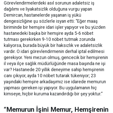
Görevlendirmelerdeki asıl sorunun adaletsiz iş
dağılımı ve liyakatsizlik olduğuna vurgu yapan
Demircan, hastanelerde yaşanan iş yükü
dengesizliğine şu sözlerle isyan etti:
“Eğer maaş
biriminde bir hemşire idari işler yapıyor ve bu yüzden
hastanedeki başka bir hemşire ayda 5-6 nöbet
tutması gerekirken 9-10 nöbet tutmak zorunda
kalıyorsa, burada büyük bir haksızlık ve adaletsizlik
vardır. O idari görevlendirmenin derhal iptal edilmesi
gerekiyor. Yeni mezun olmuş, gencecik bir hemşirenin
il veya ilçe sağlık müdürlüğünde masa başında ne işi
var? Hastanede 20 yıllık deneyime sahip hemşirenin
canı çıkıyor, ayda 10 nöbet tutarak tükeniyor; 23
yaşındaki hemşire arkadaşımız ise idarede memurun
yapması gereken işi yapıyor. Bu uygulamanın hiç
kimseye, hiçbir kuruma kazandırdığı bir şey yoktur.”
“Memurun İşini Memur, Hemşirenin