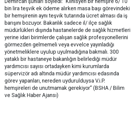
Demircan şunları söyledi: “Klinisyen bir hemşire 6/ 10
bin lira teşvik ek ödeme alırken masa başı görevindeki
bir hemşirenin aynı teşvik tutarında ücret alması da iş
barışını bozuyor. Bakanlık sadece il/ ilçe sağlık
müdürlükleri dışında hastanelerde de sağlık hizmetleri
yerine idari birimlerde çalışan sağlık profesyonellerini
görmezden gelmemeli veya evvelce yayınladığı
yönetmeliklere uyulup uyulmadığına bakmalı. 300
yataklı bir hastaneye bakanlığın belirlediği müdür
yardımcısı sayısı ortadayken kimi kurumlarda
süpervizör adı altında müdür yardımcısı edasında
görev yapanları, nereden uydurulduysa V.i.P.
hemşireleri de unutmamak gerekiyor” (BSHA / Bilim
ve Sağlık Haber Ajansı)