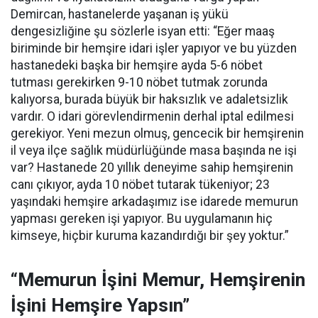
Demircan, hastanelerde yaşanan iş yükü
dengesizliğine şu sözlerle isyan etti:
“Eğer maaş
biriminde bir hemşire idari işler yapıyor ve bu yüzden
hastanedeki başka bir hemşire ayda 5-6 nöbet
tutması gerekirken 9-10 nöbet tutmak zorunda
kalıyorsa, burada büyük bir haksızlık ve adaletsizlik
vardır. O idari görevlendirmenin derhal iptal edilmesi
gerekiyor. Yeni mezun olmuş, gencecik bir hemşirenin
il veya ilçe sağlık müdürlüğünde masa başında ne işi
var? Hastanede 20 yıllık deneyime sahip hemşirenin
canı çıkıyor, ayda 10 nöbet tutarak tükeniyor; 23
yaşındaki hemşire arkadaşımız ise idarede memurun
yapması gereken işi yapıyor. Bu uygulamanın hiç
kimseye, hiçbir kuruma kazandırdığı bir şey yoktur.”
“Memurun İşini Memur, Hemşirenin
İşini Hemşire Yapsın”