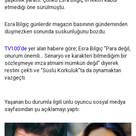
şaşkınlık yarattı. Çünkü Esra Bilgiç'in teklifi kabul
etmediği öne sürülmüştü.
Esra Bilgiç günlerdir magazin basınının gündeminden
düşmezken sonunda suskunluğunu bozdu.
TV100'de
yer alan habere göre; Esra Bilgiç “Para değil,
onurum önemli… Senaryo ve karakteri bilmediğim bir
sözleşmeye imza atmam mümkün değil” diyerek
restini çekti ve “Süslü Korkuluk”ta da oynamaktan
vazgeçti.
Yaşanan bu durumla ilgili ünlü oyuncu sosyal medya
sayfasından şu açıklamayı yaptı: