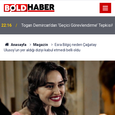
!
19:32
Sıcak Havalarda Ödem Şikayetini Hafife Almayın!
Anasayfa
Magazin
Esra Bilgiç neden Çağatay
Ulusoy'un yer aldığı diziyi kabul etmedi belli oldu