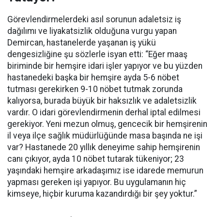
Görevlendirmelerdeki asıl sorunun adaletsiz iş
dağılımı ve liyakatsizlik olduğuna vurgu yapan
Demircan, hastanelerde yaşanan iş yükü
dengesizliğine şu sözlerle isyan etti:
“Eğer maaş
biriminde bir hemşire idari işler yapıyor ve bu yüzden
hastanedeki başka bir hemşire ayda 5-6 nöbet
tutması gerekirken 9-10 nöbet tutmak zorunda
kalıyorsa, burada büyük bir haksızlık ve adaletsizlik
vardır. O idari görevlendirmenin derhal iptal edilmesi
gerekiyor. Yeni mezun olmuş, gencecik bir hemşirenin
il veya ilçe sağlık müdürlüğünde masa başında ne işi
var? Hastanede 20 yıllık deneyime sahip hemşirenin
canı çıkıyor, ayda 10 nöbet tutarak tükeniyor; 23
yaşındaki hemşire arkadaşımız ise idarede memurun
yapması gereken işi yapıyor. Bu uygulamanın hiç
kimseye, hiçbir kuruma kazandırdığı bir şey yoktur.”