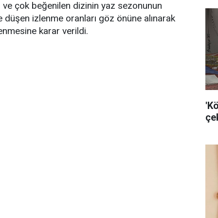
n ve çok beğenilen dizinin yaz sezonunun
e düşen izlenme oranları göz önüne alınarak
enmesine karar verildi.
'K
çek