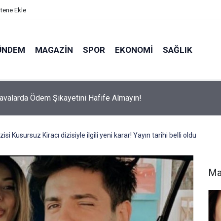
itene Ekle
ÜNDEM
MAGAZIN
SPOR
EKONOMI
SAĞLIK
avalarda Ödem Şikayetini Hafife Almayın!
si Kusursuz Kiracı dizisiyle ilgili yeni karar! Yayın tarihi belli oldu
Ma