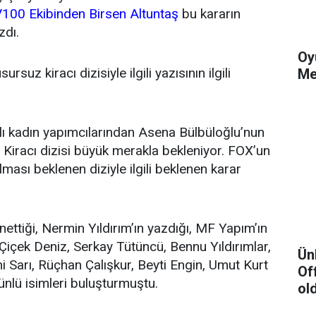
100 Ekibinden Birsen Altuntaş
bu kararın
zdı.
Oy
rsuz kiracı dizisiyle ilgili yazısının ilgili
Me
ılı kadın yapımcılarından Asena Bülbüloğlu’nun
 Kiracı dizisi büyük merakla bekleniyor. FOX’un
lması beklenen diziyle ilgili beklenen karar
ettiği, Nermin Yıldırım’ın yazdığı, MF Yapım’ın
n Çiçek Deniz, Serkay Tütüncü, Bennu Yıldırımlar,
Ün
 Sarı, Rüçhan Çalışkur, Beyti Engin, Umut Kurt
Of
ünlü isimleri buluşturmuştu.
ol