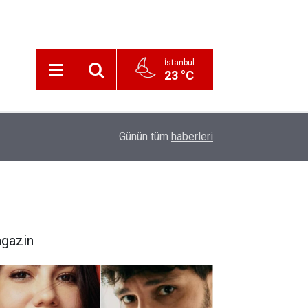
İstanbul
23 °C
12:56
İzmir 112’de Kan Donduran İddialar!
Günün tüm
haberleri
gazin