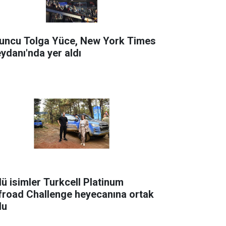
uncu Tolga Yüce, New York Times
ydanı'nda yer aldı
lü isimler Turkcell Platinum
froad Challenge heyecanına ortak
du