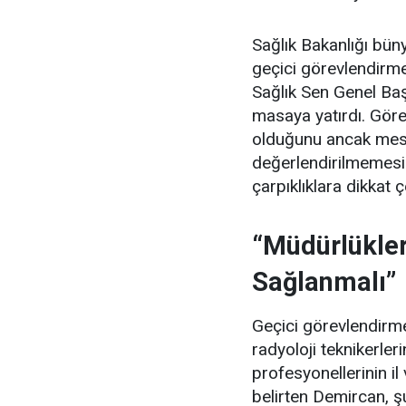
Sağlık Bakanlığı büny
geçici görevlendirmel
Sağlık Sen Genel Ba
masaya yatırdı. Görev
olduğunu ancak mes
değerlendirilmemesi
çarpıklıklara dikkat ç
“Müdürlükler
Sağlanmalı”
Geçici görevlendirmel
radyoloji teknikerle
profesyonellerinin il
belirten Demircan, şu