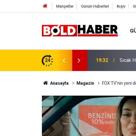
Manşetler
Günün Haberleri
Arşiv
S
G
vlendirme’ Tepkisi!
24
19:32
Sıcak H
Anasayfa
Magazin
FOX TV'nin yeni dizi