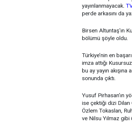
yayınlanmayacak.
TV
perde arkasını da ya
Birsen Altuntaş'ın Kusu
bölümü şöyle oldu.
Türkiye’nin en başar
imza attığı Kusursuz
bu ay yayın akışına a
sonunda çıktı.
Yusuf Pirhasan’ın yön
ise çektiği dizi Dila
Özlem Tokaslan, Ruhi
ve Nilsu Yılmaz gibi 