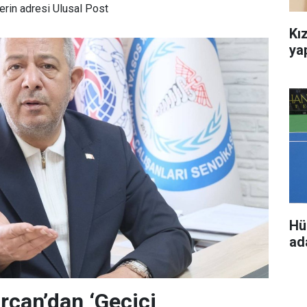
rin adresi Ulusal Post
Kız
ya
Hü
ada
can’dan ‘Geçici