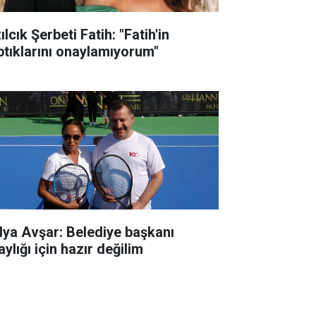
ılcık Şerbeti Fatih: "Fatih'in
ptıklarını onaylamıyorum"
lya Avşar: Belediye başkanı
ylığı için hazır değilim