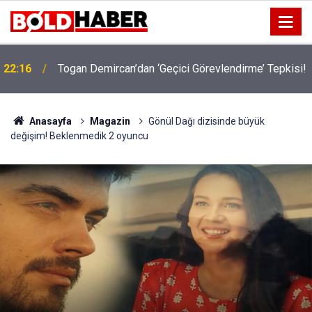
!
19:32
Sıcak Havalarda Ödem Şikayetini Hafife Almayın!
Anasayfa
Magazin
Gönül Dağı dizisinde büyük
değişim! Beklenmedik 2 oyuncu