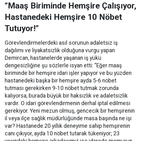
“Maaş Biriminde Hemşire Çalışıyor,
Hastanedeki Hemşire 10 Nöbet
Tutuyor!”
Görevlendirmelerdeki asıl sorunun adaletsiz iş
dağılımı ve liyakatsizlik olduğuna vurgu yapan
Demircan, hastanelerde yaşanan iş yükü
dengesizliğine şu sözlerle isyan etti:
“Eğer maaş
biriminde bir hemşire idari işler yapıyor ve bu yüzden
hastanedeki başka bir hemşire ayda 5-6 nöbet
tutması gerekirken 9-10 nöbet tutmak zorunda
kalıyorsa, burada büyük bir haksızlık ve adaletsizlik
vardır. O idari görevlendirmenin derhal iptal edilmesi
gerekiyor. Yeni mezun olmuş, gencecik bir hemşirenin
il veya ilçe sağlık müdürlüğünde masa başında ne işi
var? Hastanede 20 yıllık deneyime sahip hemşirenin
canı çıkıyor, ayda 10 nöbet tutarak tükeniyor; 23
yaşındaki hemşire arkadaşımız ise idarede memurun