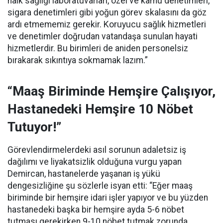
halk sağlığı laboratuvarları, özel ve kamu denetimleri,
sigara denetimleri gibi yoğun görev skalasını da göz
ardı etmememiz gerekir. Koruyucu sağlık hizmetleri
ve denetimler doğrudan vatandaşa sunulan hayati
hizmetlerdir. Bu birimleri de aniden personelsiz
bırakarak sıkıntıya sokmamak lazım.”
“Maaş Biriminde Hemşire Çalışıyor,
Hastanedeki Hemşire 10 Nöbet
Tutuyor!”
Görevlendirmelerdeki asıl sorunun adaletsiz iş
dağılımı ve liyakatsizlik olduğuna vurgu yapan
Demircan, hastanelerde yaşanan iş yükü
dengesizliğine şu sözlerle isyan etti:
“Eğer maaş
biriminde bir hemşire idari işler yapıyor ve bu yüzden
hastanedeki başka bir hemşire ayda 5-6 nöbet
tutması gerekirken 9-10 nöbet tutmak zorunda