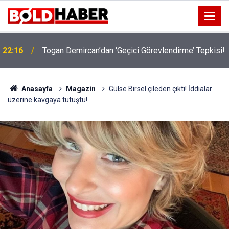
!
19:32
Sıcak Havalarda Ödem Şikayetini Hafife Almayın!
Anasayfa
Magazin
Gülse Birsel çileden çıktı! İddialar
üzerine kavgaya tutuştu!