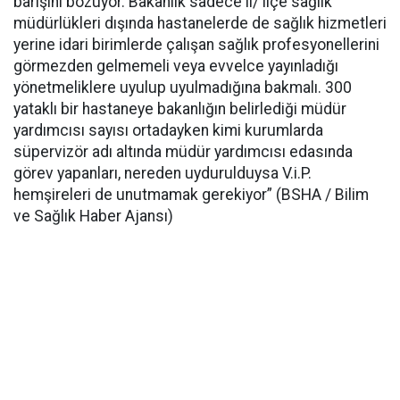
barışını bozuyor. Bakanlık sadece il/ ilçe sağlık
müdürlükleri dışında hastanelerde de sağlık hizmetleri
yerine idari birimlerde çalışan sağlık profesyonellerini
görmezden gelmemeli veya evvelce yayınladığı
yönetmeliklere uyulup uyulmadığına bakmalı. 300
yataklı bir hastaneye bakanlığın belirlediği müdür
yardımcısı sayısı ortadayken kimi kurumlarda
süpervizör adı altında müdür yardımcısı edasında
görev yapanları, nereden uydurulduysa V.i.P.
hemşireleri de unutmamak gerekiyor” (BSHA / Bilim
ve Sağlık Haber Ajansı)