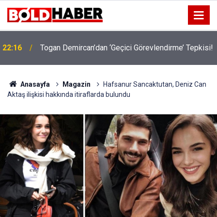
22:16
Togan Demircan’dan ‘Geçici Görevlendirme’ Tepkisi!
19:32
Sıcak Havalarda Ödem Şikayetini Hafife Almayın!
Anasayfa
Magazin
Hafsanur Sancaktutan, Deniz Can
Aktaş ilişkisi hakkında itiraflarda bulundu