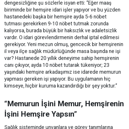
dengesizliğine şu sözlerle isyan etti:
“Eğer maaş
biriminde bir hemşire idari işler yapıyor ve bu yüzden
hastanedeki başka bir hemşire ayda 5-6 nöbet
tutması gerekirken 9-10 nöbet tutmak zorunda
kalıyorsa, burada büyük bir haksızlık ve adaletsizlik
vardır. O idari görevlendirmenin derhal iptal edilmesi
gerekiyor. Yeni mezun olmuş, gencecik bir hemşirenin
il veya ilçe sağlık müdürlüğünde masa başında ne işi
var? Hastanede 20 yıllık deneyime sahip hemşirenin
canı çıkıyor, ayda 10 nöbet tutarak tükeniyor; 23
yaşındaki hemşire arkadaşımız ise idarede memurun
yapması gereken işi yapıyor. Bu uygulamanın hiç
kimseye, hiçbir kuruma kazandırdığı bir şey yoktur.”
“Memurun İşini Memur, Hemşirenin
İşini Hemşire Yapsın”
Sağlık sisteminde unvanlara ve görev tanımlarına