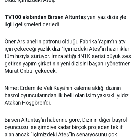
oldu. İçimizdeki Ateş..
TV100 ekibinden Birsen Altunta
ş yeni yaz dizisiyle
ilgili gelişmeleri derledi.
Öner Arslanel’in patronu olduğu Fabrika Yapım’ın atv
için çekeceği yazlık dizi “İçimizdeki Ateş”in hazırlıkları
tüm hızıyla sürüyor. İmza attığı 4N1K serisi büyük ses
getiren yapım şirketinin yeni dizisini başarılı yönetmen
Murat Onbul çekecek.
Nimet Erdem ile Veli Kaya’nın kaleme aldığı dizinin
başrol oyuncularından ilk belli olan isim yakışıklı yıldız
Atakan Hoşgören’di.
Birsen Altuntaş'ın haberine göre; Dizinin diğer başrol
oyuncusu ise şimdiye kadar birçok projeden teklif
alan ancak “İçimizdeki Ateş”in senaryosunu çok