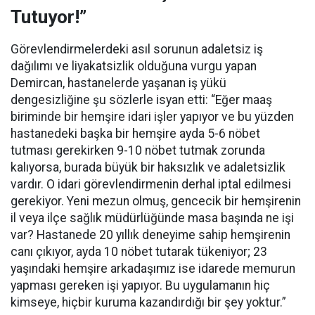
Tutuyor!”
Görevlendirmelerdeki asıl sorunun adaletsiz iş
dağılımı ve liyakatsizlik olduğuna vurgu yapan
Demircan, hastanelerde yaşanan iş yükü
dengesizliğine şu sözlerle isyan etti:
“Eğer maaş
biriminde bir hemşire idari işler yapıyor ve bu yüzden
hastanedeki başka bir hemşire ayda 5-6 nöbet
tutması gerekirken 9-10 nöbet tutmak zorunda
kalıyorsa, burada büyük bir haksızlık ve adaletsizlik
vardır. O idari görevlendirmenin derhal iptal edilmesi
gerekiyor. Yeni mezun olmuş, gencecik bir hemşirenin
il veya ilçe sağlık müdürlüğünde masa başında ne işi
var? Hastanede 20 yıllık deneyime sahip hemşirenin
canı çıkıyor, ayda 10 nöbet tutarak tükeniyor; 23
yaşındaki hemşire arkadaşımız ise idarede memurun
yapması gereken işi yapıyor. Bu uygulamanın hiç
kimseye, hiçbir kuruma kazandırdığı bir şey yoktur.”