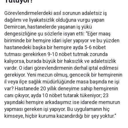
Görevlendirmelerdeki asıl sorunun adaletsiz iş
dağılımı ve liyakatsizlik olduğuna vurgu yapan
Demircan, hastanelerde yaşanan iş yükü
dengesizliğine şu sözlerle isyan etti:
“Eğer maaş
biriminde bir hemşire idari işler yapıyor ve bu yüzden
hastanedeki başka bir hemşire ayda 5-6 nöbet
tutması gerekirken 9-10 nöbet tutmak zorunda
kalıyorsa, burada büyük bir haksızlık ve adaletsizlik
vardır. O idari görevlendirmenin derhal iptal edilmesi
gerekiyor. Yeni mezun olmuş, gencecik bir hemşirenin
il veya ilçe sağlık müdürlüğünde masa başında ne işi
var? Hastanede 20 yıllık deneyime sahip hemşirenin
canı çıkıyor, ayda 10 nöbet tutarak tükeniyor; 23
yaşındaki hemşire arkadaşımız ise idarede memurun
yapması gereken işi yapıyor. Bu uygulamanın hiç
kimseye, hiçbir kuruma kazandırdığı bir şey yoktur.”