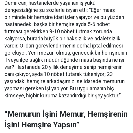
Demircan, hastanelerde yaşanan iş yükü
dengesizliğine şu sözlerle isyan etti:
“Eğer maaş
biriminde bir hemşire idari işler yapıyor ve bu yüzden
hastanedeki başka bir hemşire ayda 5-6 nöbet
tutması gerekirken 9-10 nöbet tutmak zorunda
kalıyorsa, burada büyük bir haksızlık ve adaletsizlik
vardır. O idari görevlendirmenin derhal iptal edilmesi
gerekiyor. Yeni mezun olmuş, gencecik bir hemşirenin
il veya ilçe sağlık müdürlüğünde masa başında ne işi
var? Hastanede 20 yıllık deneyime sahip hemşirenin
canı çıkıyor, ayda 10 nöbet tutarak tükeniyor; 23
yaşındaki hemşire arkadaşımız ise idarede memurun
yapması gereken işi yapıyor. Bu uygulamanın hiç
kimseye, hiçbir kuruma kazandırdığı bir şey yoktur.”
“Memurun İşini Memur, Hemşirenin
İşini Hemşire Yapsın”