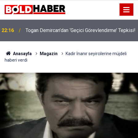
22:16
Togan Demircan’dan ‘Geçici Görevlendirme’ Tepkisi!
19:32
Sıcak Havalarda Ödem Şikayetini Hafife Almayın!
Anasayfa
Magazin
Kadir İnanır seyircilerine müjdeli
haberi verdi