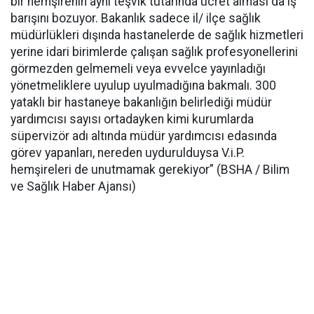
bir hemşirenin aynı teşvik tutarında ücret alması da iş
barışını bozuyor. Bakanlık sadece il/ ilçe sağlık
müdürlükleri dışında hastanelerde de sağlık hizmetleri
yerine idari birimlerde çalışan sağlık profesyonellerini
görmezden gelmemeli veya evvelce yayınladığı
yönetmeliklere uyulup uyulmadığına bakmalı. 300
yataklı bir hastaneye bakanlığın belirlediği müdür
yardımcısı sayısı ortadayken kimi kurumlarda
süpervizör adı altında müdür yardımcısı edasında
görev yapanları, nereden uydurulduysa V.i.P.
hemşireleri de unutmamak gerekiyor” (BSHA / Bilim
ve Sağlık Haber Ajansı)