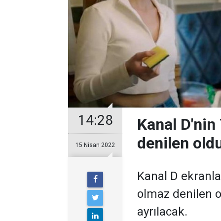
14:28
Kanal D'nin
denilen oldu
15 Nisan 2022
Kanal D ekranla
olmaz denilen o
ayrılacak.