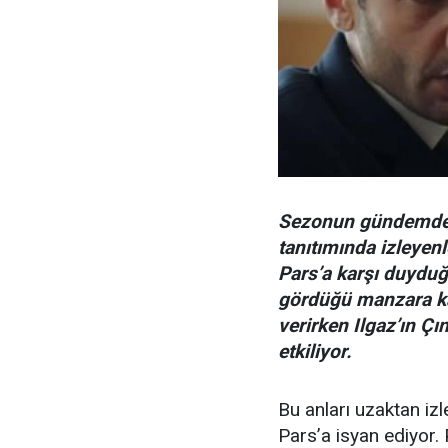
Sezonun gündemden 
tanıtımında izleyenl
Pars’a karşı duyduğu
gördüğü manzara kar
verirken Ilgaz’ın Çı
etkiliyor.
Bu anları uzaktan izl
Pars’a isyan ediyor. 