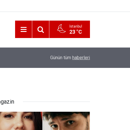
İstanbul
23 °C
12:56
İzmir 112’de Kan Donduran İddialar!
Günün tüm
haberleri
gazin