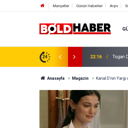
Manşetler
Günün Haberleri
Arşiv
S
G
vlendirme’ Tepkisi!
24
19:32
Sıcak H
Anasayfa
Magazin
Kanal D'nin Yargı 