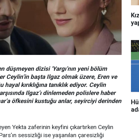
Kız
ya
düşmeyen dizisi ‘Yargı’nın yeni bölüm
er Ceylin’in başta Ilgaz olmak üzere, Eren ve
 hayal kırıklığına tanıklık ediyor. Ceylin
şısında Ilgaz’ı dinlemeden polislere haber
nar’a öfkesini kustuğu anlar, seyirciyi derinden
Hü
ada
eyen Yekta zaferinin keyfini çıkartırken Ceylin
Pars’ın sessizliği ise yaşanılan çaresizliği