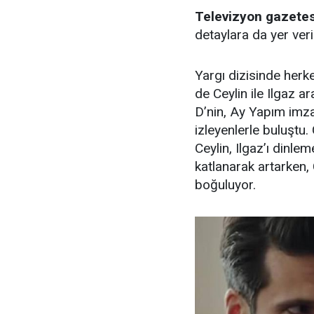
Televizyon gazete
detaylara da yer veril
Yargı dizisinde herk
de Ceylin ile Ilgaz a
D’nin, Ay Yapım imzal
izleyenlerle buluştu
Ceylin, Ilgaz’ı dinle
katlanarak artarken, 
boğuluyor.