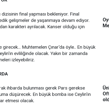
dizisinin final yapması bekleniyor. Final
Oy
edik gelişmeler de yaşanmaya devam ediyor.
Me
an karakteri ayrılacak. Kanser olduğu için
 girecek... Muhtemelen Çınar'da öyle.. En büyük
Ceylin'in evliliğinde olacak. Yakın bir zamanda
eri izleyebiliriz.
ORDA
Ün
yarak ihbarda bulunması gerek Pars gerekse
Of
ruma düşürecek. En büyük bomba ise Ceylin'in
ol
ar etmesi olacak.