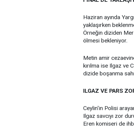
Haziran ayında Yargı 
yaklaşırken beklenm
Örneğin diziden Merd
ölmesi bekleniyor.
Metin amir cezaevine
kırılma ise Ilgaz ve 
dizide boşanma sahnel
ILGAZ VE PARS Z
Ceylin'in Polisi ara
Ilgaz savcıyı zor du
Eren komiseri de ihb