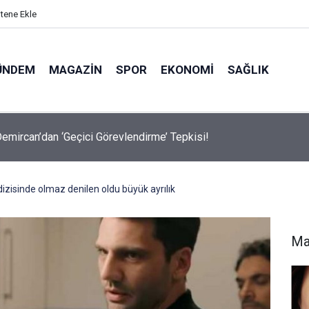
itene Ekle
ÜNDEM
MAGAZIN
SPOR
EKONOMI
SAĞLIK
avalarda Ödem Şikayetini Hafife Almayın!
dizisinde olmaz denilen oldu büyük ayrılık
Ma