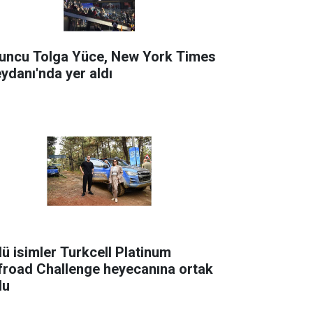
uncu Tolga Yüce, New York Times
ydanı'nda yer aldı
lü isimler Turkcell Platinum
froad Challenge heyecanına ortak
du