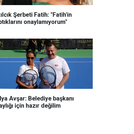
ılcık Şerbeti Fatih: "Fatih'in
ptıklarını onaylamıyorum"
lya Avşar: Belediye başkanı
ylığı için hazır değilim