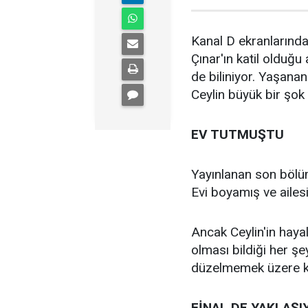
Kanal D ekranlarında 
Çınar'ın katil olduğu 
de biliniyor. Yaşanan
Ceylin büyük bir şok
EV TUTMUŞTU
Yayınlanan son bölüm
Evi boyamış ve ailes
Ancak Ceylin'in haya
olması bildiği her şey
düzelmemek üzere k
FİNAL DE YAKLAŞI