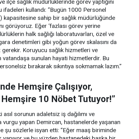
 ve ilçe sağlık müdürlüklerinde görev yaptığını
 ifadeleri kullandı:
“Bugün 1000 Personel
) kapasitesine sahip bir sağlık müdürlüğünde
ını görüyoruz. Eğer ‘fazlası görev yerine
lüklerin halk sağlığı laboratuvarları, özel ve
gara denetimleri gibi yoğun görev skalasını da
gerekir. Koruyucu sağlık hizmetleri ve
 vatandaşa sunulan hayati hizmetlerdir. Bu
personelsiz bırakarak sıkıntıya sokmamak lazım.”
nde Hemşire Çalışıyor,
 Hemşire 10 Nöbet Tutuyor!”
 asıl sorunun adaletsiz iş dağılımı ve
una vurgu yapan Demircan, hastanelerde yaşanan
e şu sözlerle isyan etti:
“Eğer maaş biriminde
ler yapıyor ve bu yüzden hastanedeki başka bir