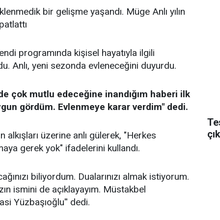
lenmedik bir gelişme yaşandı. Müge Anlı yılın
atlattı
di programında kişisel hayatıyla ilgili
u. Anlı, yeni sezonda evleneceğini duyurdu.
i de çok mutlu edeceğine inandığım haberi ilk
gun gördüm. Evlenmeye karar verdim" dedi.
Te
çı
 alkışları üzerine anlı gülerek, "Herkes
aya gerek yok" ifadelerini kullandı.
ağınızı biliyordum. Dualarınızı almak istiyorum.
ın ismini de açıklayayım. Müstakbel
asi Yüzbaşıoğlu'' dedi.