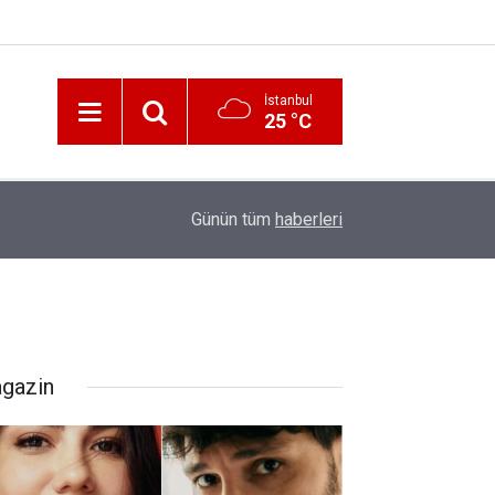
İstanbul
25 °C
12:56
İzmir 112’de Kan Donduran İddialar!
Günün tüm
haberleri
gazin