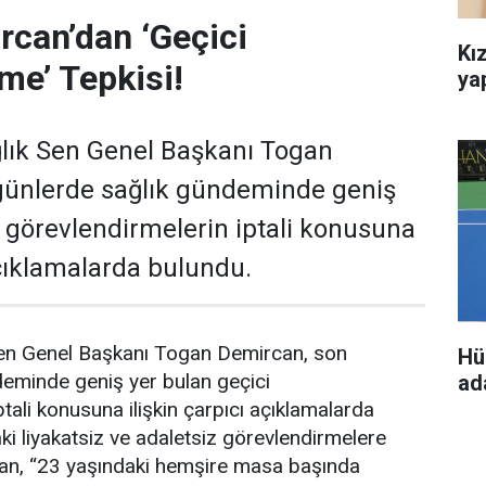
can’dan ‘Geçici
Kız
me’ Tepkisi!
ya
lık Sen Genel Başkanı Togan
günlerde sağlık gündeminde geniş
i görevlendirmelerin iptali konusuna
açıklamalarda bulundu.
en Genel Başkanı Togan Demircan, son
Hü
deminde geniş yer bulan geçici
ada
tali konusuna ilişkin çarpıcı açıklamalarda
i liyakatsiz ve adaletsiz görevlendirmelere
an, “23 yaşındaki hemşire masa başında