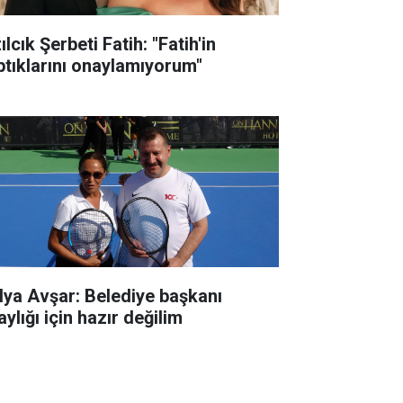
ılcık Şerbeti Fatih: "Fatih'in
ptıklarını onaylamıyorum"
lya Avşar: Belediye başkanı
ylığı için hazır değilim