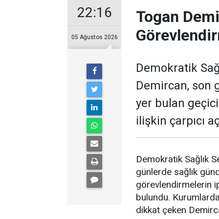
22:16
Togan Demir
Görevlendir
05 Ağustos 2026
Demokratik Sağ
Demircan, son 
yer bulan geçic
ilişkin çarpıcı 
Demokratik Sağlık S
günlerde sağlık gün
görevlendirmelerin ip
bulundu. Kurumlardak
dikkat çeken Demirc