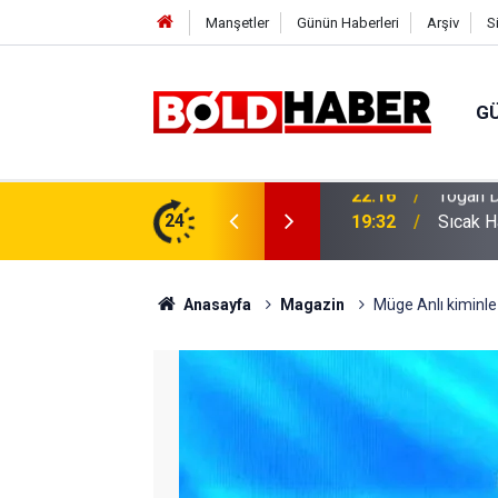
Manşetler
Günün Haberleri
Arşiv
S
G
vlendirme’ Tepkisi!
24
19:32
Sıcak H
Anasayfa
Magazin
Müge Anlı kiminle