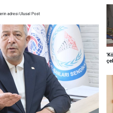
rin adresi Ulusal Post
'K
çek