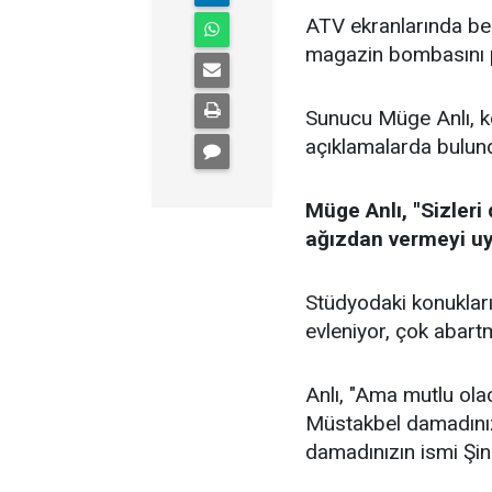
ATV ekranlarında bek
magazin bombasını p
Sunucu Müge Anlı, ken
açıklamalarda bulund
Müge Anlı, ''Sizler
ağızdan vermeyi uy
Stüdyodaki konukların
evleniyor, çok abartm
Anlı, "Ama mutlu olac
Müstakbel damadınız
damadınızın ismi Şin