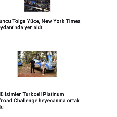
uncu Tolga Yüce, New York Times
ydanı'nda yer aldı
lü isimler Turkcell Platinum
froad Challenge heyecanına ortak
du