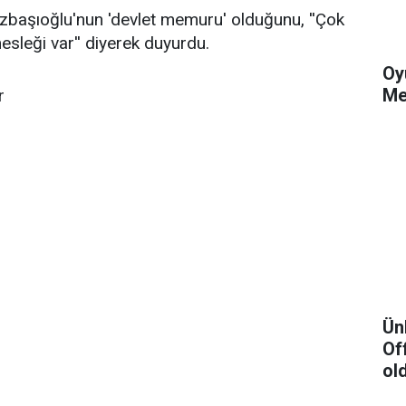
zbaşıoğlu'nun 'devlet memuru' olduğunu, ''Çok
esleği var'' diyerek duyurdu.
Oy
Me
r
Ün
Of
ol