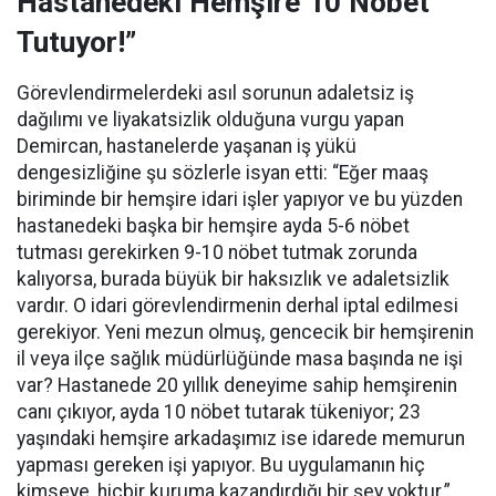
Hastanedeki Hemşire 10 Nöbet
Tutuyor!”
Görevlendirmelerdeki asıl sorunun adaletsiz iş
dağılımı ve liyakatsizlik olduğuna vurgu yapan
Demircan, hastanelerde yaşanan iş yükü
dengesizliğine şu sözlerle isyan etti:
“Eğer maaş
biriminde bir hemşire idari işler yapıyor ve bu yüzden
hastanedeki başka bir hemşire ayda 5-6 nöbet
tutması gerekirken 9-10 nöbet tutmak zorunda
kalıyorsa, burada büyük bir haksızlık ve adaletsizlik
vardır. O idari görevlendirmenin derhal iptal edilmesi
gerekiyor. Yeni mezun olmuş, gencecik bir hemşirenin
il veya ilçe sağlık müdürlüğünde masa başında ne işi
var? Hastanede 20 yıllık deneyime sahip hemşirenin
canı çıkıyor, ayda 10 nöbet tutarak tükeniyor; 23
yaşındaki hemşire arkadaşımız ise idarede memurun
yapması gereken işi yapıyor. Bu uygulamanın hiç
kimseye, hiçbir kuruma kazandırdığı bir şey yoktur.”