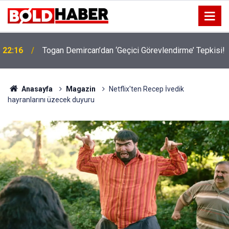
22:16
Togan Demircan’dan ‘Geçici Görevlendirme’ Tepkisi!
19:32
Sıcak Havalarda Ödem Şikayetini Hafife Almayın!
Anasayfa
Magazin
Netflix'ten Recep İvedik
hayranlarını üzecek duyuru