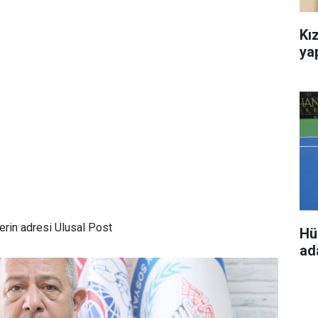
Kız
ya
rin adresi Ulusal Post
Hü
ada