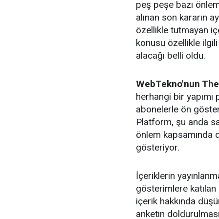
peş peşe bazı önleml
alınan son kararın ayr
özellikle tutmayan içe
konusu özellikle ilgi
alacağı belli oldu.
WebTekno'nun The 
herhangi bir yapımı
abonelerle ön göster
Platform, şu anda sa
önlem kapsamında diz
gösteriyor.
İçeriklerin yayınlan
gösterimlere katılan
içerik hakkında düşün
anketin doldurulması