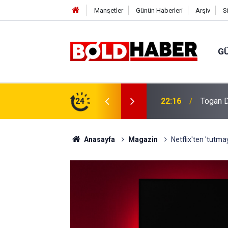
Manşetler
Günün Haberleri
Arşiv
S
G
vlendirme’ Tepkisi!
24
19:32
Sıcak H
Anasayfa
Magazin
Netflix'ten 'tutma