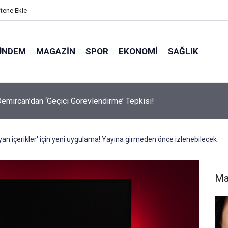
itene Ekle
ÜNDEM
MAGAZIN
SPOR
EKONOMI
SAĞLIK
avalarda Ödem Şikayetini Hafife Almayın!
yan içerikler' için yeni uygulama! Yayına girmeden önce izlenebilecek
Ma