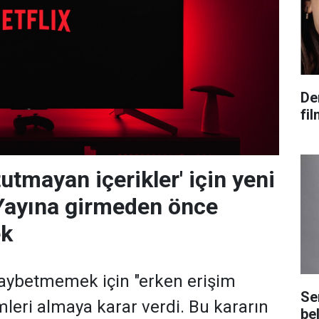
De
fi
'tutmayan içerikler' için yeni
Yayına girmeden önce
ek
kaybetmemek için "erken erişim
Se
leri almaya karar verdi. Bu kararın
bel