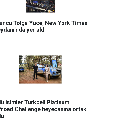
uncu Tolga Yüce, New York Times
ydanı'nda yer aldı
lü isimler Turkcell Platinum
froad Challenge heyecanına ortak
du