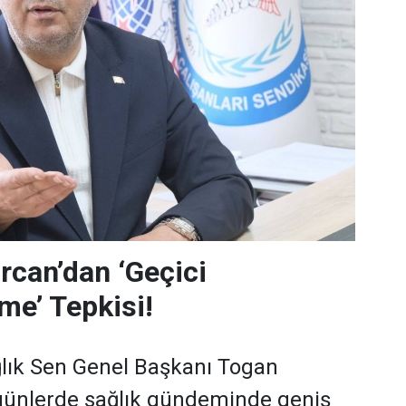
can’dan ‘Geçici
me’ Tepkisi!
lık Sen Genel Başkanı Togan
günlerde sağlık gündeminde geniş