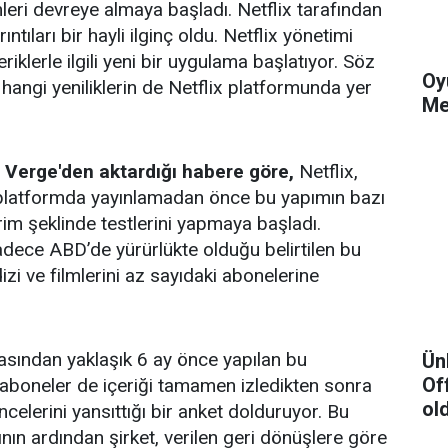
eri devreye almaya başladı. Netflix tarafından
ıntıları bir hayli ilginç oldu. Netflix yönetimi
riklerle ilgili yeni bir uygulama başlatıyor. Söz
Oy
li hangi yeniliklerin de Netflix platformunda yer
Me
Verge'den aktardığı habere göre,
Netflix,
 platformda yayınlamadan önce bu yapımın bazı
im şeklinde testlerini yapmaya başladı.
dece ABD’de yürürlükte olduğu belirtilen bu
i ve filmlerini az sayıdaki abonelerine
masından yaklaşık 6 ay önce yapılan bu
Ün
Of
 aboneler de içeriği tamamen izledikten sonra
ol
celerini yansıttığı bir anket dolduruyor. Bu
nın ardından şirket, verilen geri dönüşlere göre