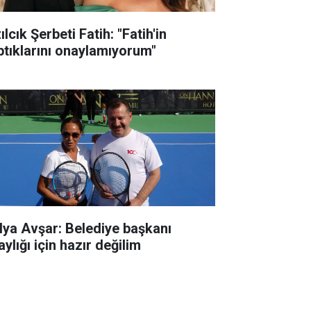
ılcık Şerbeti Fatih: "Fatih'in
ptıklarını onaylamıyorum"
lya Avşar: Belediye başkanı
ylığı için hazır değilim