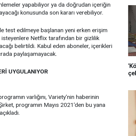
nlemeler yapabiliyor ya da doğrudan içeriğin
ayacağı konusunda son kararı verebiliyor.
yle test edilmeye başlanan yeni erken erişim
steyenlere Netflix tarafından bir gizlilik
cağı belirtildi. Kabul eden aboneler, içerikleri
crada paylaşamayacak.
'K
ERİ UYGULANIYOR
çek
rogramın varlığını, Variety’nin haberinin
 Şirket, programın Mayıs 2021’den bu yana
açıkladı.