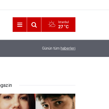
İstanbul
27 °C
12:56
İzmir 112’de Kan Donduran İddialar!
Günün tüm
haberleri
gazin