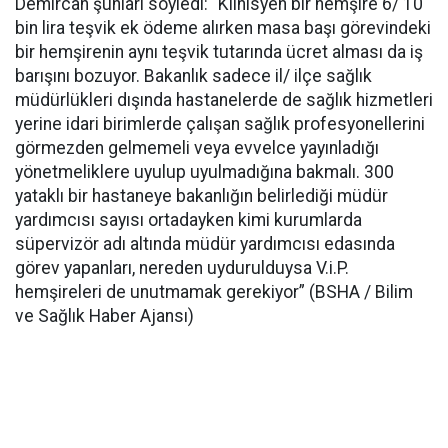
Demircan şunları söyledi: “Klinisyen bir hemşire 6/ 10
bin lira teşvik ek ödeme alırken masa başı görevindeki
bir hemşirenin aynı teşvik tutarında ücret alması da iş
barışını bozuyor. Bakanlık sadece il/ ilçe sağlık
müdürlükleri dışında hastanelerde de sağlık hizmetleri
yerine idari birimlerde çalışan sağlık profesyonellerini
görmezden gelmemeli veya evvelce yayınladığı
yönetmeliklere uyulup uyulmadığına bakmalı. 300
yataklı bir hastaneye bakanlığın belirlediği müdür
yardımcısı sayısı ortadayken kimi kurumlarda
süpervizör adı altında müdür yardımcısı edasında
görev yapanları, nereden uydurulduysa V.i.P.
hemşireleri de unutmamak gerekiyor” (BSHA / Bilim
ve Sağlık Haber Ajansı)