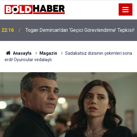
!
19:32
Sıcak Havalarda Ödem Şikayetini Hafife Almayın!
Anasayfa
Magazin
Sadakatsiz dizisinin çekimleri sona
erdi! Oyuncular vedalaştı