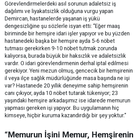
Görevlendirmelerdeki asıl sorunun adaletsiz iş
dağılımı ve liyakatsizlik olduğuna vurgu yapan
Demircan, hastanelerde yaşanan iş yükü
dengesizliğine şu sözlerle isyan etti:
“Eğer maaş
biriminde bir hemşire idari işler yapıyor ve bu yüzden
hastanedeki başka bir hemşire ayda 5-6 nöbet
tutması gerekirken 9-10 nöbet tutmak zorunda
kalıyorsa, burada büyük bir haksızlık ve adaletsizlik
vardır. O idari görevlendirmenin derhal iptal edilmesi
gerekiyor. Yeni mezun olmuş, gencecik bir hemşirenin
il veya ilçe sağlık müdürlüğünde masa başında ne işi
var? Hastanede 20 yıllık deneyime sahip hemşirenin
canı çıkıyor, ayda 10 nöbet tutarak tükeniyor; 23
yaşındaki hemşire arkadaşımız ise idarede memurun
yapması gereken işi yapıyor. Bu uygulamanın hiç
kimseye, hiçbir kuruma kazandırdığı bir şey yoktur.”
“Memurun İşini Memur, Hemşirenin