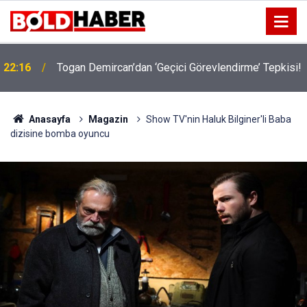
!
19:32
Sıcak Havalarda Ödem Şikayetini Hafife Almayın!
Anasayfa
Magazin
Show TV'nin Haluk Bilginer'li Baba
dizisine bomba oyuncu