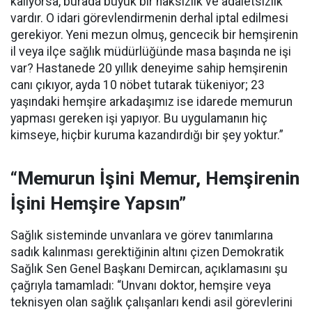
kalıyorsa, burada büyük bir haksızlık ve adaletsizlik
vardır. O idari görevlendirmenin derhal iptal edilmesi
gerekiyor. Yeni mezun olmuş, gencecik bir hemşirenin
il veya ilçe sağlık müdürlüğünde masa başında ne işi
var? Hastanede 20 yıllık deneyime sahip hemşirenin
canı çıkıyor, ayda 10 nöbet tutarak tükeniyor; 23
yaşındaki hemşire arkadaşımız ise idarede memurun
yapması gereken işi yapıyor. Bu uygulamanın hiç
kimseye, hiçbir kuruma kazandırdığı bir şey yoktur.”
“Memurun İşini Memur, Hemşirenin
İşini Hemşire Yapsın”
Sağlık sisteminde unvanlara ve görev tanımlarına
sadık kalınması gerektiğinin altını çizen Demokratik
Sağlık Sen Genel Başkanı Demircan, açıklamasını şu
çağrıyla tamamladı:
“Unvanı doktor, hemşire veya
teknisyen olan sağlık çalışanları kendi asil görevlerini