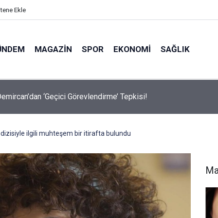
itene Ekle
ÜNDEM
MAGAZIN
SPOR
EKONOMI
SAĞLIK
avalarda Ödem Şikayetini Hafife Almayın!
izisiyle ilgili muhteşem bir itirafta bulundu
Ma