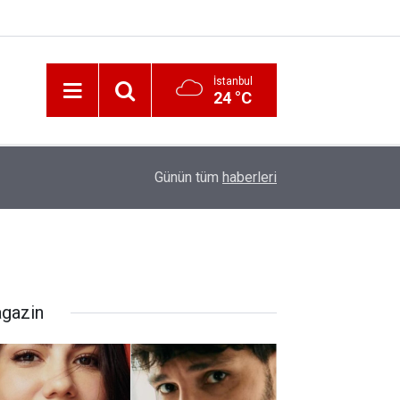
İstanbul
24 °C
12:56
İzmir 112’de Kan Donduran İddialar!
Günün tüm
haberleri
gazin