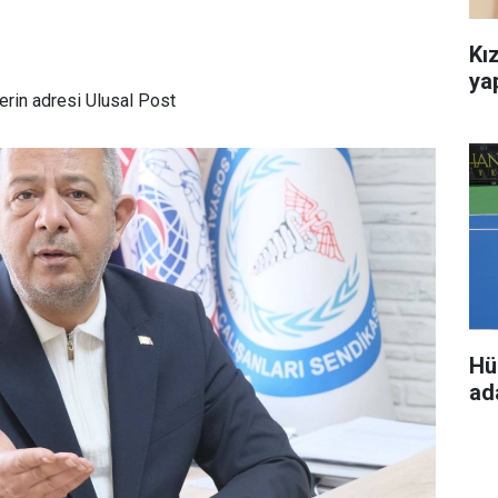
Kız
ya
rin adresi Ulusal Post
Hü
ada