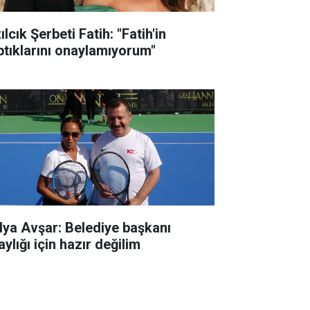
ılcık Şerbeti Fatih: "Fatih'in
ptıklarını onaylamıyorum"
lya Avşar: Belediye başkanı
ylığı için hazır değilim