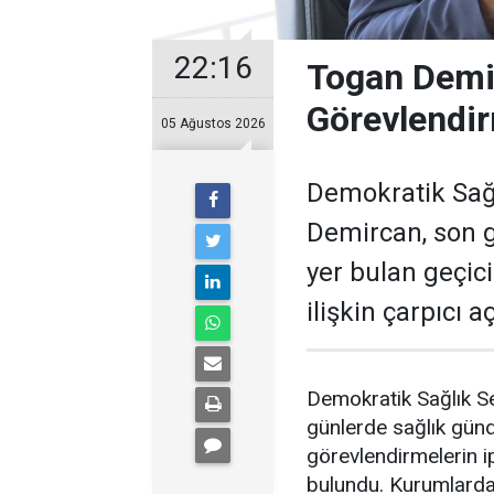
22:16
Togan Demir
Görevlendir
05 Ağustos 2026
Demokratik Sağ
Demircan, son 
yer bulan geçic
ilişkin çarpıcı 
Demokratik Sağlık S
günlerde sağlık gün
görevlendirmelerin ip
bulundu. Kurumlardak