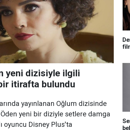
De
fi
yeni dizisiyle ilgili
r itirafta bulundu
arında yayınlanan Oğlum dizisinde
 Öden yeni bir diziyle setlere damga
Se
lı oyuncu Disney Plus'ta
bel