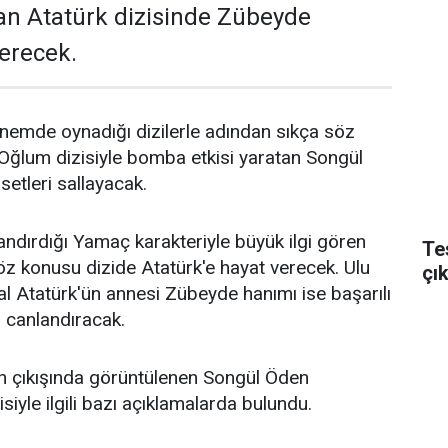
an Atatürk dizisinde Zübeyde
erecek.
emde oynadığı dizilerle adından sıkça söz
e Oğlum dizisiyle bomba etkisi yaratan Songül
 setleri sallayacak.
andırdığı Yamaç karakteriyle büyük ilgi gören
Te
öz konusu dizide Atatürk'e hayat verecek. Ulu
çı
 Atatürk'ün annesi Zübeyde hanımı ise başarılı
canlandıracak.
an çıkışında görüntülenen Songül Öden
isiyle ilgili bazı açıklamalarda bulundu.