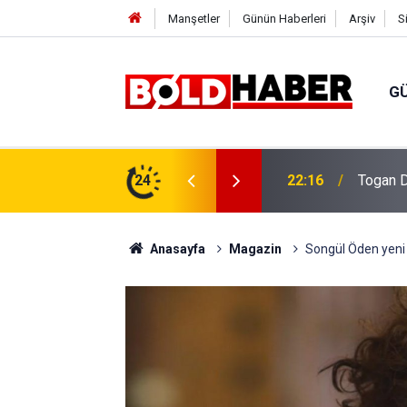
Manşetler
Günün Haberleri
Arşiv
S
G
vlendirme’ Tepkisi!
24
19:32
Sıcak H
Anasayfa
Magazin
Songül Öden yeni d