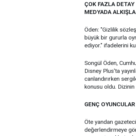
ÇOK FAZLA DETAY
MEDYADA ALKIŞLA
Öden: "Gizlilik söz
büyük bir gururla oy
ediyor." ifadelerini ku
Songül Öden, Cumhuri
Disney Plus'ta yayın
canlandırırken serg
konusu oldu. Dizinin
GENÇ OYUNCULAR 
Öte yandan gazeteci 
değerlendirmeye gör