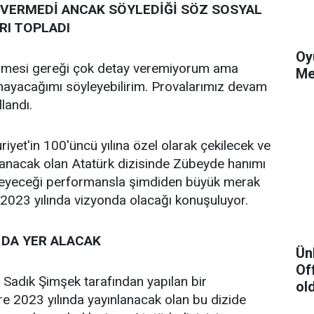
 VERMEDİ ANCAK SÖYLEDİĞİ SÖZ SOSYAL
RI TOPLADI
Oy
leşmesi gereği çok detay veremiyorum ama
Me
nayacağımı söyleyebilirim. Provalarımız devam
llandı.
yet'in 100'üncü yılına özel olarak çekilecek ve
lanacak olan Atatürk dizisinde Zübeyde hanımı
ileyeceği performansla şimdiden büyük merak
 2023 yılında vizyonda olacağı konuşuluyor.
DA YER ALACAK
Ün
Of
Sadık Şimşek tarafından yapılan bir
ol
e 2023 yılında yayınlanacak olan bu dizide