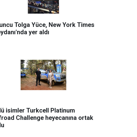
uncu Tolga Yüce, New York Times
ydanı'nda yer aldı
lü isimler Turkcell Platinum
froad Challenge heyecanına ortak
du