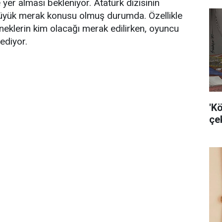
yer alması bekleniyor. Atatürk dizisinin
üyük merak konusu olmuş durumda. Özellikle
eklerin kim olacağı merak edilirken, oyuncu
ediyor.
'K
çek