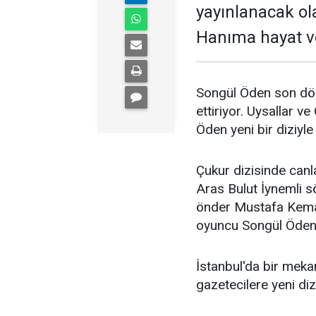
yayınlanacak ol
Hanıma hayat v
Songül Öden son dön
ettiriyor. Uysallar v
Öden yeni bir diziyle
Çukur dizisinde canl
Aras Bulut İynemli s
önder Mustafa Kemal
oyuncu Songül Öden 
İstanbul'da bir mek
gazetecilere yeni diz