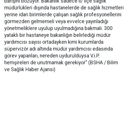
barışını bozuyor. Bakanlık sadece il/ ilçe sağlık
müdürlükleri dışında hastanelerde de sağlık hizmetleri
yerine idari birimlerde çalışan sağlık profesyonellerini
görmezden gelmemeli veya evvelce yayınladığı
yönetmeliklere uyulup uyulmadığına bakmalı. 300
yataklı bir hastaneye bakanlığın belirlediği müdür
yardımcısı sayısı ortadayken kimi kurumlarda
süpervizör adı altında müdür yardımcısı edasında
görev yapanları, nereden uydurulduysa V.i.P.
hemşireleri de unutmamak gerekiyor” (BSHA / Bilim
ve Sağlık Haber Ajansı)