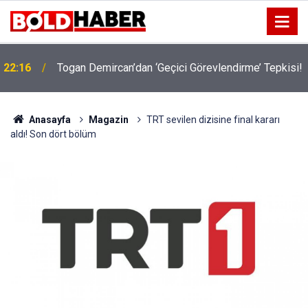
!
19:32
Sıcak Havalarda Ödem Şikayetini Hafife Almayın!
Anasayfa
Magazin
TRT sevilen dizisine final kararı
aldı! Son dört bölüm