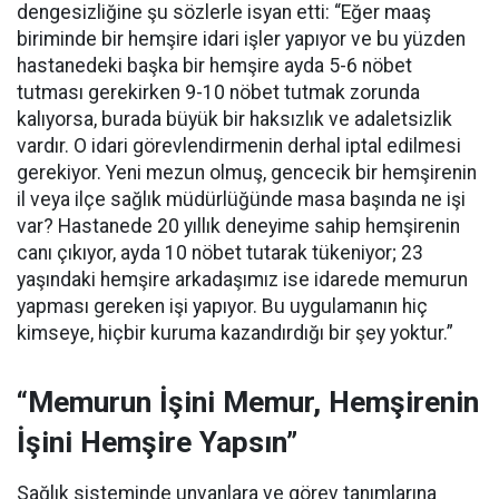
dengesizliğine şu sözlerle isyan etti:
“Eğer maaş
biriminde bir hemşire idari işler yapıyor ve bu yüzden
hastanedeki başka bir hemşire ayda 5-6 nöbet
tutması gerekirken 9-10 nöbet tutmak zorunda
kalıyorsa, burada büyük bir haksızlık ve adaletsizlik
vardır. O idari görevlendirmenin derhal iptal edilmesi
gerekiyor. Yeni mezun olmuş, gencecik bir hemşirenin
il veya ilçe sağlık müdürlüğünde masa başında ne işi
var? Hastanede 20 yıllık deneyime sahip hemşirenin
canı çıkıyor, ayda 10 nöbet tutarak tükeniyor; 23
yaşındaki hemşire arkadaşımız ise idarede memurun
yapması gereken işi yapıyor. Bu uygulamanın hiç
kimseye, hiçbir kuruma kazandırdığı bir şey yoktur.”
“Memurun İşini Memur, Hemşirenin
İşini Hemşire Yapsın”
Sağlık sisteminde unvanlara ve görev tanımlarına