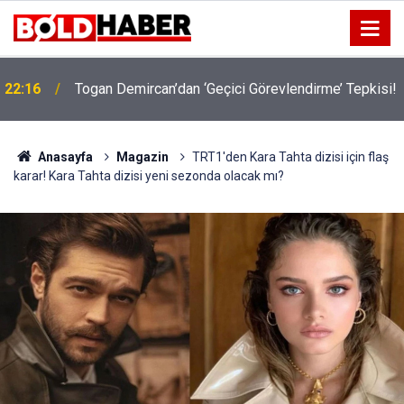
22:16
Togan Demircan’dan ‘Geçici Görevlendirme’ Tepkisi!
19:32
Sıcak Havalarda Ödem Şikayetini Hafife Almayın!
Anasayfa
Magazin
TRT1'den Kara Tahta dizisi için flaş
karar! Kara Tahta dizisi yeni sezonda olacak mı?