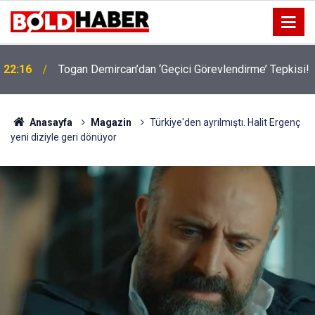
!
19:32
Sıcak Havalarda Ödem Şikayetini Hafife Almayın!
Anasayfa
Magazin
Türkiye'den ayrılmıştı. Halit Ergenç
yeni diziyle geri dönüyor