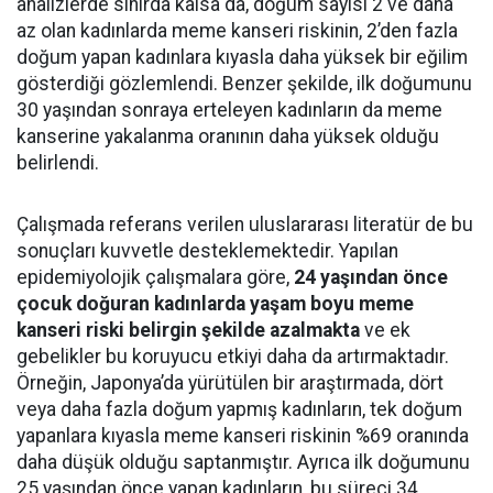
analizlerde sınırda kalsa da, doğum sayısı 2 ve daha
az olan kadınlarda meme kanseri riskinin, 2’den fazla
doğum yapan kadınlara kıyasla daha yüksek bir eğilim
gösterdiği gözlemlendi. Benzer şekilde, ilk doğumunu
30 yaşından sonraya erteleyen kadınların da meme
kanserine yakalanma oranının daha yüksek olduğu
belirlendi.
Çalışmada referans verilen uluslararası literatür de bu
sonuçları kuvvetle desteklemektedir. Yapılan
epidemiyolojik çalışmalara göre,
24 yaşından önce
çocuk doğuran kadınlarda yaşam boyu meme
kanseri riski belirgin şekilde azalmakta
ve ek
gebelikler bu koruyucu etkiyi daha da artırmaktadır.
Örneğin, Japonya’da yürütülen bir araştırmada, dört
veya daha fazla doğum yapmış kadınların, tek doğum
yapanlara kıyasla meme kanseri riskinin %69 oranında
daha düşük olduğu saptanmıştır. Ayrıca ilk doğumunu
25 yaşından önce yapan kadınların, bu süreci 34