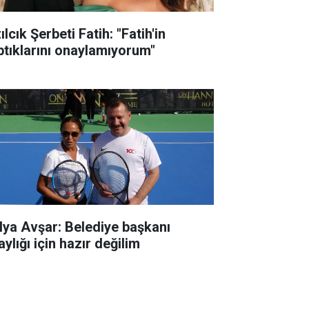
ılcık Şerbeti Fatih: "Fatih'in
ptıklarını onaylamıyorum"
lya Avşar: Belediye başkanı
ylığı için hazır değilim