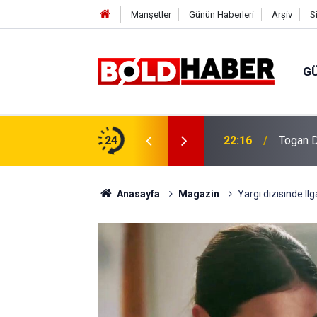
Manşetler
Günün Haberleri
Arşiv
S
G
vlendirme’ Tepkisi!
24
19:32
Sıcak H
Anasayfa
Magazin
Yargı dizisinde Ilg