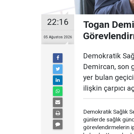
22:16
Togan Demir
Görevlendir
05 Ağustos 2026
Demokratik Sağ
Demircan, son 
yer bulan geçic
ilişkin çarpıcı 
Demokratik Sağlık S
günlerde sağlık gün
görevlendirmelerin ip