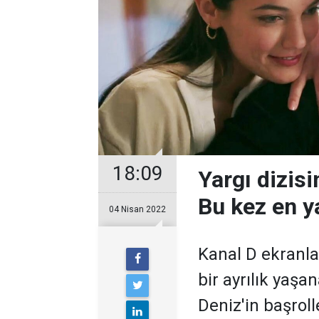
18:09
Yargı dizisi
Bu kez en y
04 Nisan 2022
Kanal D ekranla
bir ayrılık yaş
Deniz'in başrol