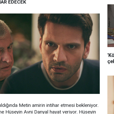
HAR EDECEK
'K
çek
kıldığında Metin amirin intihar etmesi bekleniyor.
ne Hüseyin Avni Danyal hayat veriyor. Hüseyin