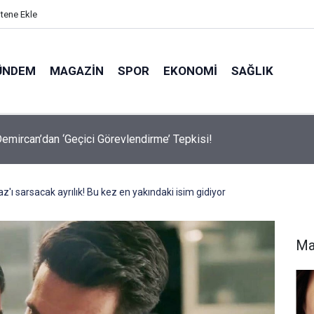
itene Ekle
ÜNDEM
MAGAZIN
SPOR
EKONOMI
SAĞLIK
avalarda Ödem Şikayetini Hafife Almayın!
az'ı sarsacak ayrılık! Bu kez en yakındaki isim gidiyor
Ma