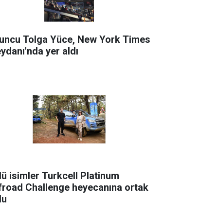
uncu Tolga Yüce, New York Times
ydanı'nda yer aldı
lü isimler Turkcell Platinum
froad Challenge heyecanına ortak
du