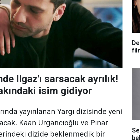
De
fi
nde Ilgaz'ı sarsacak ayrılık!
akındaki isim gidiyor
rında yayınlanan Yargı dizisinde yeni
anacak. Kaan Urgancıoğlu ve Pınar
Se
lerindeki dizide beklenmedik bir
bel