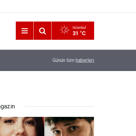
İstanbul
31 °C
12:56
İzmir 112’de Kan Donduran İddialar!
Günün tüm
haberleri
gazin