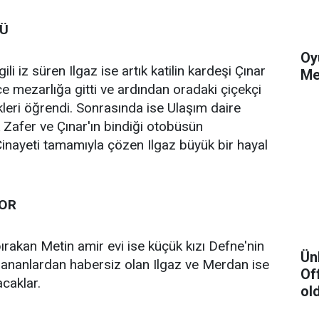
DÜ
Oy
gili iz süren Ilgaz ise artık katilin kardeşi Çınar
Me
e mezarlığa gitti ve ardından oradaki çiçekçi
eri öğrendi. Sonrasında ise Ulaşım daire
 Zafer ve Çınar'ın bindiği otobüsün
 Cinayeti tamamıyla çözen Ilgaz büyük bir hayal
YOR
ırakan Metin amir evi ise küçük kızı Defne'nin
Ün
şananlardan habersiz olan Ilgaz ve Merdan ise
Of
caklar.
ol