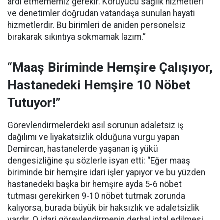
ardı etmememiz gerekir. Koruyucu sağlık hizmetleri
ve denetimler doğrudan vatandaşa sunulan hayati
hizmetlerdir. Bu birimleri de aniden personelsiz
bırakarak sıkıntıya sokmamak lazım.”
“Maaş Biriminde Hemşire Çalışıyor,
Hastanedeki Hemşire 10 Nöbet
Tutuyor!”
Görevlendirmelerdeki asıl sorunun adaletsiz iş
dağılımı ve liyakatsizlik olduğuna vurgu yapan
Demircan, hastanelerde yaşanan iş yükü
dengesizliğine şu sözlerle isyan etti:
“Eğer maaş
biriminde bir hemşire idari işler yapıyor ve bu yüzden
hastanedeki başka bir hemşire ayda 5-6 nöbet
tutması gerekirken 9-10 nöbet tutmak zorunda
kalıyorsa, burada büyük bir haksızlık ve adaletsizlik
vardır. O idari görevlendirmenin derhal iptal edilmesi