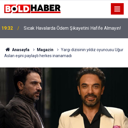
!
19:32
Sıcak Havalarda Ödem Şikayetini Hafife Almayın!
Anasayfa
Magazin
Yargı dizisinin yıldız oyuncusu Uğur
Aslan eşini paylaştı herkes inanamadı