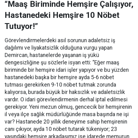
“Maaş Biriminde Hemşire Çalışıyor,
Hastanedeki Hemşire 10 Nöbet
Tutuyor!”
Görevlendirmelerdeki asıl sorunun adaletsiz iş
dağılımı ve liyakatsizlik olduğuna vurgu yapan
Demircan, hastanelerde yaşanan iş yükü
dengesizliğine şu sözlerle isyan etti:
“Eğer maaş
biriminde bir hemşire idari işler yapıyor ve bu yüzden
hastanedeki başka bir hemşire ayda 5-6 nöbet
tutması gerekirken 9-10 nöbet tutmak zorunda
kalıyorsa, burada büyük bir haksızlık ve adaletsizlik
vardır. O idari görevlendirmenin derhal iptal edilmesi
gerekiyor. Yeni mezun olmuş, gencecik bir hemşirenin
il veya ilçe sağlık müdürlüğünde masa başında ne işi
var? Hastanede 20 yıllık deneyime sahip hemşirenin
canı çıkıyor, ayda 10 nöbet tutarak tükeniyor; 23
yaşındaki hemşire arkadaşımız ise idarede memurun