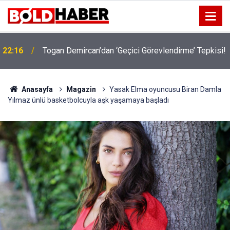
!
19:32
Sıcak Havalarda Ödem Şikayetini Hafife Almayın!
Anasayfa
Magazin
Yasak Elma oyuncusu Biran Damla
Yılmaz ünlü basketbolcuyla aşk yaşamaya başladı