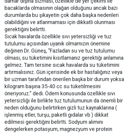
damar dışına sızması, özellikle de yer çekimi ile
bacaklarda olmasının olağan olduğunu ancak bazı
durumlarda bu şikayetin çok daha başka nedenleri
olabildiğini ve atlanmaması için dikkatli olunması
gerektiğini belirtti.
Sıcak havalarda özellikle sıvı yetersizliği ve tuz
tutulumu açısından uyanık olmamızın önemine
değinen Dr. Güneş, “Fazladan su ve tuz tutulumu
olması, su tüketimini kısıtlamanız gerektiği anlamına
gelmez. Tam tersine sıcak havalarda su tüketimini
artırmalısınız. Gün içerisinde ek bir hastalığınız veya
bir uzman tarafından önerilen başka bir durum yoksa
kilogram başına 35-40 cc su tüketilmesini
öneriyoruz.” dedi. Ödem konusunda özellikle sıvı
yetersizliği ile birlikte tuz tutulumunun da önemli bir
neden olduğunu belirtirken gizli tuz kaynaklarına (
işlenmiş etler, turşu, paketli gıdalar vb ) dikkat
edilmesi gerektiğini belirtti. Sodyum alımını
dengelerken potasyum, magnezyum ve protein