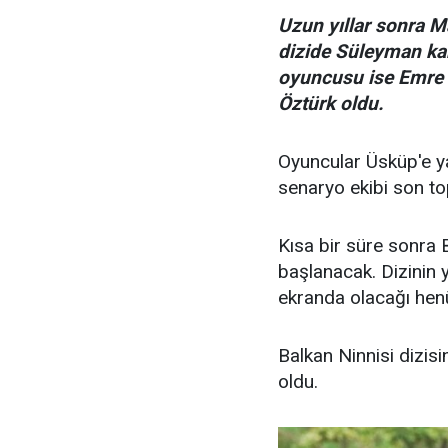
Uzun yıllar sonra M
dizide Süleyman kar
oyuncusu ise Emre 
Öztürk oldu.
Oyuncular Üsküp'e ya
senaryo ekibi son top
Kısa bir süre sonra 
başlanacak. Dizinin 
ekranda olacağı hen
Balkan Ninnisi dizis
oldu.