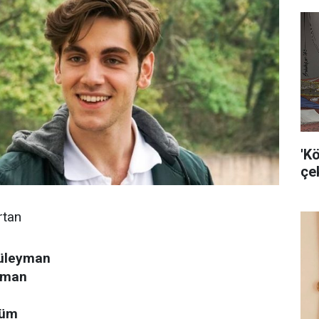
'K
çek
rtan
üleyman
iman
süm