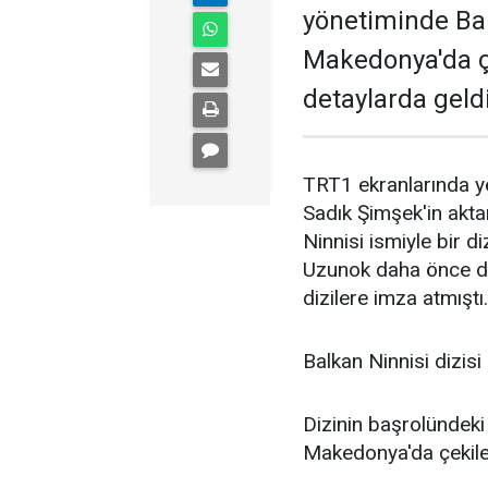
yönetiminde Bal
Makedonya'da çe
detaylarda geldi
TRT1 ekranlarında ye
Sadık Şimşek'in akt
Ninnisi ismiyle bir d
Uzunok daha önce de 
dizilere imza atmıştı.
Balkan Ninnisi dizisi
Dizinin başrolündeki
Makedonya'da çekilen