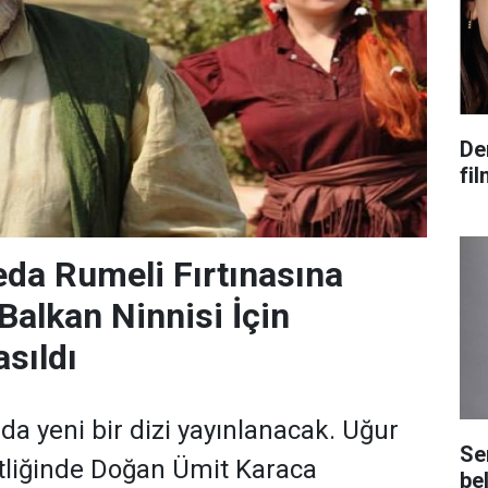
De
fi
veda Rumeli Fırtınasına
Balkan Ninnisi İçin
sıldı
da yeni bir dizi yayınlanacak. Uğur
Se
tliğinde Doğan Ümit Karaca
bel