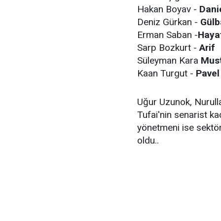
Hakan Boyav -
Dani
Deniz Gürkan -
Gülb
Erman Saban -
Haya
Sarp Bozkurt -
Arif
Süleyman Kara
Mus
Kaan Turgut -
Pavel
Uğur Uzunok, Nurull
Tufai'nin senarist ka
yönetmeni ise sektö
oldu..