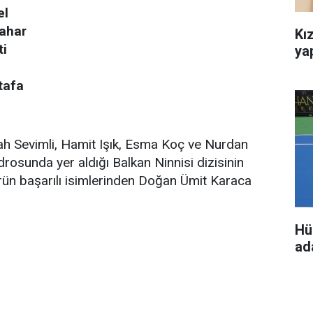
el
ahar
Kız
ti
ya
tafa
ah Sevimli, Hamit Işık, Esma Koç ve Nurdan
drosunda yer aldığı Balkan Ninnisi dizisinin
rün başarılı isimlerinden Doğan Ümit Karaca
Hü
ada