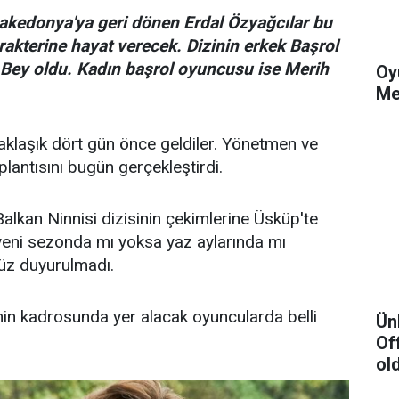
akedonya'ya geri dönen Erdal Özyağcılar bu
akterine hayat verecek. Dizinin erkek Başrol
Bey oldu. Kadın başrol oyuncusu ise Merih
Oy
Me
klaşık dört gün önce geldiler. Yönetmen ve
lantısını bugün gerçekleştirdi.
Balkan Ninnisi dizisinin çekimlerine Üsküp'te
yeni sezonda mı yoksa yaz aylarında mı
üz duyurulmadı.
inin kadrosunda yer alacak oyuncularda belli
Ün
Of
ol