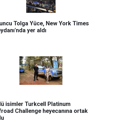
uncu Tolga Yüce, New York Times
ydanı'nda yer aldı
lü isimler Turkcell Platinum
froad Challenge heyecanına ortak
du