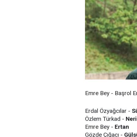
Emre Bey - Başrol E
Erdal Özyağcılar -
S
Özlem Türkad -
Ner
Emre Bey -
Ertan
Gözde Çığacı -
Gül