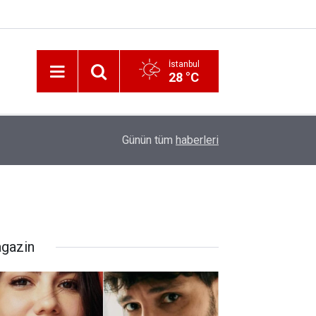
İstanbul
28 °C
12:56
İzmir 112’de Kan Donduran İddialar!
Günün tüm
haberleri
gazin