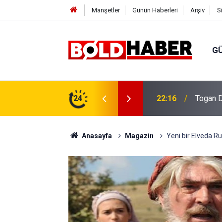
Manşetler
Günün Haberleri
Arşiv
S
G
vlendirme’ Tepkisi!
24
19:32
Sıcak H
Anasayfa
Magazin
Yeni bir Elveda Ru