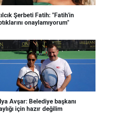
ılcık Şerbeti Fatih: "Fatih'in
ptıklarını onaylamıyorum"
lya Avşar: Belediye başkanı
ylığı için hazır değilim