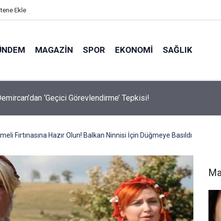
itene Ekle
ÜNDEM
MAGAZIN
SPOR
EKONOMI
SAĞLIK
avalarda Ödem Şikayetini Hafife Almayın!
meli Fırtınasına Hazır Olun! Balkan Ninnisi İçin Düğmeye Basıldı
Ma