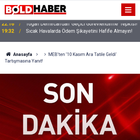
!
19:32
Sıcak Havalarda Ödem Şikayetini Hafife Almayın!
Anasayfa
MEB’ten ’10 Kasım Ara Tatile Geldi’
Tartışmasına Yanıt!