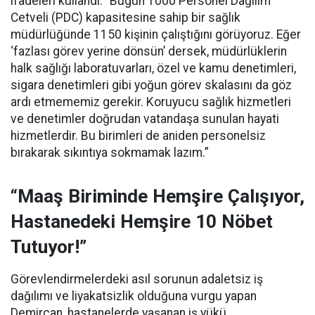
ifadeleri kullandı:
“Bugün 1000 Personel Dağılım
Cetveli (PDC) kapasitesine sahip bir sağlık
müdürlüğünde 1150 kişinin çalıştığını görüyoruz. Eğer
‘fazlası görev yerine dönsün’ dersek, müdürlüklerin
halk sağlığı laboratuvarları, özel ve kamu denetimleri,
sigara denetimleri gibi yoğun görev skalasını da göz
ardı etmememiz gerekir. Koruyucu sağlık hizmetleri
ve denetimler doğrudan vatandaşa sunulan hayati
hizmetlerdir. Bu birimleri de aniden personelsiz
bırakarak sıkıntıya sokmamak lazım.”
“Maaş Biriminde Hemşire Çalışıyor,
Hastanedeki Hemşire 10 Nöbet
Tutuyor!”
Görevlendirmelerdeki asıl sorunun adaletsiz iş
dağılımı ve liyakatsizlik olduğuna vurgu yapan
Demircan, hastanelerde yaşanan iş yükü