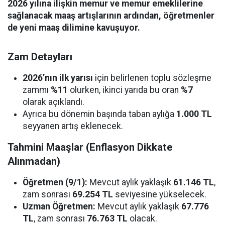
2026 yılına ilişkin memur ve memur emeklilerine
sağlanacak maaş artışlarının ardından, öğretmenler
de yeni maaş dilimine kavuşuyor.
Zam Detayları
2026’nın ilk yarısı
için belirlenen toplu sözleşme
zammı
%11
olurken, ikinci yarıda bu oran
%7
olarak açıklandı.
Ayrıca bu dönemin başında taban aylığa
1.000 TL
seyyanen artış eklenecek.
Tahmini Maaşlar (Enflasyon Dikkate
Alınmadan)
Öğretmen (9/1):
Mevcut aylık yaklaşık
61.146 TL
,
zam sonrası
69.254 TL
seviyesine yükselecek.
Uzman Öğretmen:
Mevcut aylık yaklaşık
67.776
TL
, zam sonrası
76.763 TL
olacak.