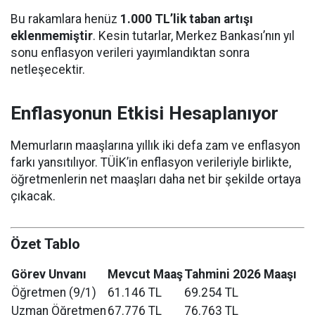
Bu rakamlara henüz
1.000 TL’lik taban artışı
eklenmemiştir
. Kesin tutarlar, Merkez Bankası’nın yıl
sonu enflasyon verileri yayımlandıktan sonra
netleşecektir.
Enflasyonun Etkisi Hesaplanıyor
Memurların maaşlarına yıllık iki defa zam ve enflasyon
farkı yansıtılıyor. TÜİK’in enflasyon verileriyle birlikte,
öğretmenlerin net maaşları daha net bir şekilde ortaya
çıkacak.
Özet Tablo
Görev Unvanı
Mevcut Maaş
Tahmini 2026 Maaşı
Öğretmen (9/1)
61.146 TL
69.254 TL
Uzman Öğretmen
67.776 TL
76.763 TL