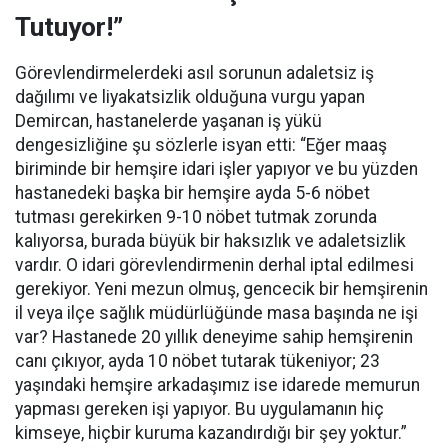
Tutuyor!”
Görevlendirmelerdeki asıl sorunun adaletsiz iş
dağılımı ve liyakatsizlik olduğuna vurgu yapan
Demircan, hastanelerde yaşanan iş yükü
dengesizliğine şu sözlerle isyan etti:
“Eğer maaş
biriminde bir hemşire idari işler yapıyor ve bu yüzden
hastanedeki başka bir hemşire ayda 5-6 nöbet
tutması gerekirken 9-10 nöbet tutmak zorunda
kalıyorsa, burada büyük bir haksızlık ve adaletsizlik
vardır. O idari görevlendirmenin derhal iptal edilmesi
gerekiyor. Yeni mezun olmuş, gencecik bir hemşirenin
il veya ilçe sağlık müdürlüğünde masa başında ne işi
var? Hastanede 20 yıllık deneyime sahip hemşirenin
canı çıkıyor, ayda 10 nöbet tutarak tükeniyor; 23
yaşındaki hemşire arkadaşımız ise idarede memurun
yapması gereken işi yapıyor. Bu uygulamanın hiç
kimseye, hiçbir kuruma kazandırdığı bir şey yoktur.”