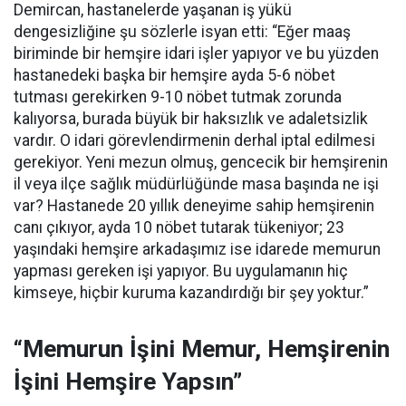
Demircan, hastanelerde yaşanan iş yükü
dengesizliğine şu sözlerle isyan etti:
“Eğer maaş
biriminde bir hemşire idari işler yapıyor ve bu yüzden
hastanedeki başka bir hemşire ayda 5-6 nöbet
tutması gerekirken 9-10 nöbet tutmak zorunda
kalıyorsa, burada büyük bir haksızlık ve adaletsizlik
vardır. O idari görevlendirmenin derhal iptal edilmesi
gerekiyor. Yeni mezun olmuş, gencecik bir hemşirenin
il veya ilçe sağlık müdürlüğünde masa başında ne işi
var? Hastanede 20 yıllık deneyime sahip hemşirenin
canı çıkıyor, ayda 10 nöbet tutarak tükeniyor; 23
yaşındaki hemşire arkadaşımız ise idarede memurun
yapması gereken işi yapıyor. Bu uygulamanın hiç
kimseye, hiçbir kuruma kazandırdığı bir şey yoktur.”
“Memurun İşini Memur, Hemşirenin
İşini Hemşire Yapsın”