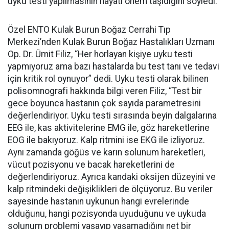
uyku testi yapılmasının hayati önem taşıdığını söyledi.
Özel ENTO Kulak Burun Boğaz Cerrahi Tıp
Merkezi’nden Kulak Burun Boğaz Hastalıkları Uzmanı
Op. Dr. Ümit Filiz, “Her horlayan kişiye uyku testi
yapmıyoruz ama bazı hastalarda bu test tanı ve tedavi
için kritik rol oynuyor” dedi. Uyku testi olarak bilinen
polisomnografi hakkında bilgi veren Filiz, “Test bir
gece boyunca hastanın çok sayıda parametresini
değerlendiriyor. Uyku testi sırasında beyin dalgalarına
EEG ile, kas aktivitelerine EMG ile, göz hareketlerine
EOG ile bakıyoruz. Kalp ritmini ise EKG ile izliyoruz.
Aynı zamanda göğüs ve karın solunum hareketleri,
vücut pozisyonu ve bacak hareketlerini de
değerlendiriyoruz. Ayrıca kandaki oksijen düzeyini ve
kalp ritmindeki değişiklikleri de ölçüyoruz. Bu veriler
sayesinde hastanın uykunun hangi evrelerinde
olduğunu, hangi pozisyonda uyuduğunu ve uykuda
solunum problemi yaşayıp yaşamadığını net bir