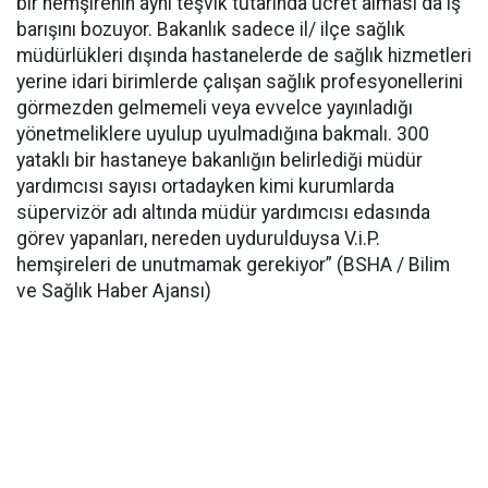
bir hemşirenin aynı teşvik tutarında ücret alması da iş
barışını bozuyor. Bakanlık sadece il/ ilçe sağlık
müdürlükleri dışında hastanelerde de sağlık hizmetleri
yerine idari birimlerde çalışan sağlık profesyonellerini
görmezden gelmemeli veya evvelce yayınladığı
yönetmeliklere uyulup uyulmadığına bakmalı. 300
yataklı bir hastaneye bakanlığın belirlediği müdür
yardımcısı sayısı ortadayken kimi kurumlarda
süpervizör adı altında müdür yardımcısı edasında
görev yapanları, nereden uydurulduysa V.i.P.
hemşireleri de unutmamak gerekiyor” (BSHA / Bilim
ve Sağlık Haber Ajansı)