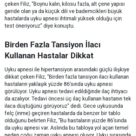
çeken Filiz, “Boynu kalın, kilosu fazla, alt çene yapısı
geride olan ya da küçük dili ve bademcikleri büyük
hastalarda uyku apnesi ihtimali yüksek olduğu için
test öneriyoruz” diye konuştu.
Birden Fazla Tansiyon İlacı
Kullanan Hastalar Dikkat
Uyku apn
esi
ile hipertansiyon arasındaki güçlü ilişkiye
dikkat çeken Filiz, “Birden fazla tansiyon ilacı kullanan
hastaların yaklaşık yüzde 86’sında uyku apnesi
görülüyor. Uyku apnesi tedavi edildiğinde ilaç ihtiyacı
da azalıyor. Tedavi öncesi üç ilaç kullanan hastanın tek
ilaca düştüğünü görüyoruz” dedi. Gece uykusunda
felç (inme) geçiren hastalarda da benzer bir tablo
olduğunu belirten Filiz, “Bu hastaların yüzde 86’sında
da uyku apnesi var. Aslında bu tabloya yol açan temel
neden çoğu zaman uyku apnesi oluyor. Uyku sırasında