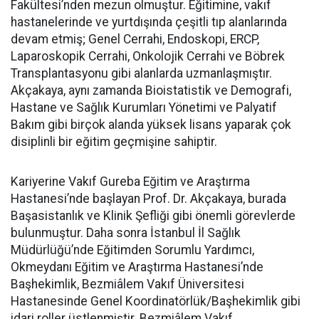
Fakültesi’nden mezun olmuştur. Eğitimine, vakıf
hastanelerinde ve yurtdışında çeşitli tıp alanlarında
devam etmiş; Genel Cerrahi, Endoskopi, ERCP,
Laparoskopik Cerrahi, Onkolojik Cerrahi ve Böbrek
Transplantasyonu gibi alanlarda uzmanlaşmıştır.
Akçakaya, aynı zamanda Bioistatistik ve Demografi,
Hastane ve Sağlık Kurumları Yönetimi ve Palyatif
Bakım gibi birçok alanda yüksek lisans yaparak çok
disiplinli bir eğitim geçmişine sahiptir.
Kariyerine Vakıf Gureba Eğitim ve Araştırma
Hastanesi’nde başlayan Prof. Dr. Akçakaya, burada
Başasistanlık ve Klinik Şefliği gibi önemli görevlerde
bulunmuştur. Daha sonra İstanbul İl Sağlık
Müdürlüğü’nde Eğitimden Sorumlu Yardımcı,
Okmeydanı Eğitim ve Araştırma Hastanesi’nde
Başhekimlik, Bezmiâlem Vakıf Üniversitesi
Hastanesinde Genel Koordinatörlük/Başhekimlik gibi
idari roller üstlenmiştir. Bezmiâlem Vakıf