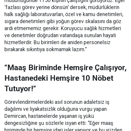
müdürlüğünde 1150 kişinin çalıştığını görüyoruz. Eğer
‘fazlası görev yerine dönsün’ dersek, müdürlüklerin
halk sağlığı laboratuvarları, özel ve kamu denetimleri,
sigara denetimleri gibi yoğun görev skalasını da göz
ardı etmememiz gerekir. Koruyucu sağlık hizmetleri
ve denetimler doğrudan vatandaşa sunulan hayati
hizmetlerdir. Bu birimleri de aniden personelsiz
bırakarak sıkıntıya sokmamak lazım.”
“Maaş Biriminde Hemşire Çalışıyor,
Hastanedeki Hemşire 10 Nöbet
Tutuyor!”
Görevlendirmelerdeki asıl sorunun adaletsiz iş
dağılımı ve liyakatsizlik olduğuna vurgu yapan
Demircan, hastanelerde yaşanan iş yükü
dengesizliğine şu sözlerle isyan etti:
“Eğer maaş
biriminde bir hemşire idari işler yapıyor ve bu yüzden