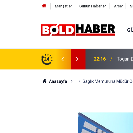
Manşetler
Günün Haberleri
Arşiv
S
G
vlendirme’ Tepkisi!
24
19:32
Sıcak H
Anasayfa
Sağlık Memuruna Müdür Oda