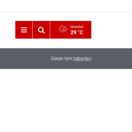
İstanbul
29 °C
12:56
İzmir 112’de Kan Donduran İddialar!
Günün tüm
haberleri