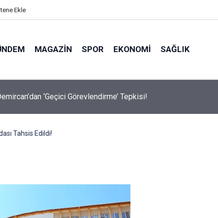
itene Ekle
ÜNDEM
MAGAZIN
SPOR
EKONOMI
SAĞLIK
avalarda Ödem Şikayetini Hafife Almayın!
sı Tahsis Edildi!