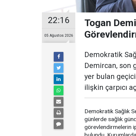
22:16
Togan Demir
Görevlendir
05 Ağustos 2026
Demokratik Sağ
Demircan, son 
yer bulan geçic
ilişkin çarpıcı 
Demokratik Sağlık S
günlerde sağlık gün
görevlendirmelerin ip
bulundu. Kurumlardak