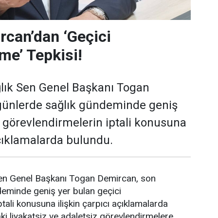
can’dan ‘Geçici
me’ Tepkisi!
lık Sen Genel Başkanı Togan
günlerde sağlık gündeminde geniş
i görevlendirmelerin iptali konusuna
açıklamalarda bulundu.
en Genel Başkanı Togan Demircan, son
deminde geniş yer bulan geçici
tali konusuna ilişkin çarpıcı açıklamalarda
i liyakatsiz ve adaletsiz görevlendirmelere