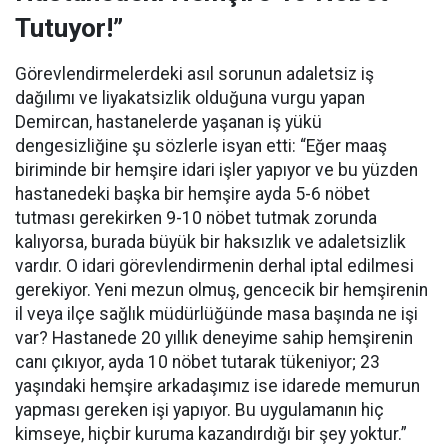
Tutuyor!”
Görevlendirmelerdeki asıl sorunun adaletsiz iş
dağılımı ve liyakatsizlik olduğuna vurgu yapan
Demircan, hastanelerde yaşanan iş yükü
dengesizliğine şu sözlerle isyan etti:
“Eğer maaş
biriminde bir hemşire idari işler yapıyor ve bu yüzden
hastanedeki başka bir hemşire ayda 5-6 nöbet
tutması gerekirken 9-10 nöbet tutmak zorunda
kalıyorsa, burada büyük bir haksızlık ve adaletsizlik
vardır. O idari görevlendirmenin derhal iptal edilmesi
gerekiyor. Yeni mezun olmuş, gencecik bir hemşirenin
il veya ilçe sağlık müdürlüğünde masa başında ne işi
var? Hastanede 20 yıllık deneyime sahip hemşirenin
canı çıkıyor, ayda 10 nöbet tutarak tükeniyor; 23
yaşındaki hemşire arkadaşımız ise idarede memurun
yapması gereken işi yapıyor. Bu uygulamanın hiç
kimseye, hiçbir kuruma kazandırdığı bir şey yoktur.”