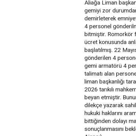
Aliağa Liman başkanl
gemiyi zor durumdan
demirleterek emniyet
4 personel gönderilm
bitmiştir. Romorkör
ücret konusunda anl
başlatılmış. 22 Mayı
gönderilen 4 persone
gemi armatörü 4 pers
talimatı alan perso
liman başkanlığı tar
2026 tarıkılı mahkem
beyan etmiştir. Bunu
dilekçe yazarak sahi
hukuki haklarını ara
bittiğinden dolayı m
sonuçlanmasını bekl