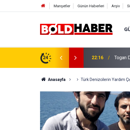
Manşetler
Günün Haberleri
Arşiv
S
G
vlendirme’ Tepkisi!
24
19:32
Sıcak H
Anasayfa
Türk Denizcilerin Yardım Çığ