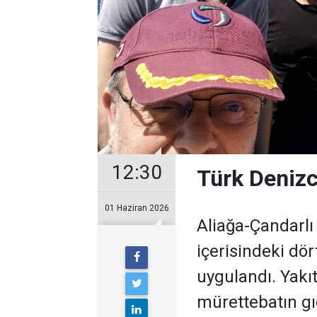
12:30
Türk Denizc
01 Haziran 2026
Aliağa-Çandarlı
içerisindeki dör
uygulandı. Yakı
mürettebatın gıd