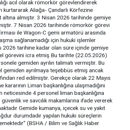
ığı acıl olarak römorkör görevlendirerek
 kurtararak Aliağa- Çandarlı Körfezine
 altına almıştır. 3 Nisan 2026 tarihinde gemiye
iştir. 7 Nisan 2026 tarihinde römorkör görevi
 firması ile Wagon-C gemi armatörü arasında
aşma sağlanamadığı için hukuki işlemler
s 2026 tarihine kadar olan süre içinde gemiye
l görevini icra etmiş Bu tarihte (22.05.2026)
onele gemiden ayrılın talimatı vermiştir. Bu
nel gemiden ayrılmaya teşebbüs etmiş ancak
afından red edilmiştir. Gerekçe olarak 22 Mayıs
e kararının Liman başkanlığına ulaşmadığını
n neticesinde 4 personel liman başkanlığına
l güvenlik ve savcılık makamlarına ifade vererek
maktadır Gemide kumanya, içecek su ve yakıt
ağdur durumdadır yapılan hukuki süreçlerin
emektedir” (BSHA / Bilim ve Sağlık Haber