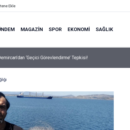
itene Ekle
ÜNDEM
MAGAZIN
SPOR
EKONOMI
SAĞLIK
avalarda Ödem Şikayetini Hafife Almayın!
lığı