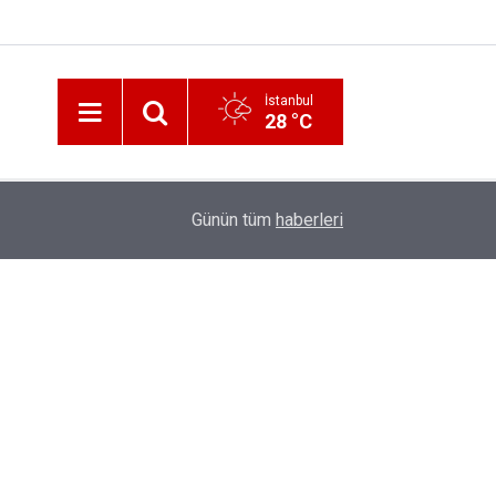
İstanbul
28 °C
12:56
İzmir 112’de Kan Donduran İddialar!
Günün tüm
haberleri