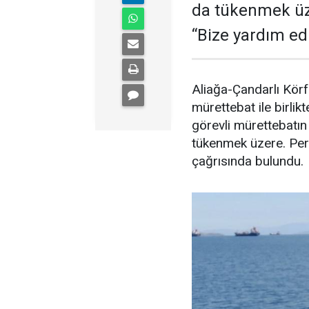
da tükenmek üze
“Bize yardım ed
Aliağa-Çandarlı Körf
mürettebat ile birlik
görevli mürettebatın 
tükenmek üzere. Pers
çağrısında bulundu.