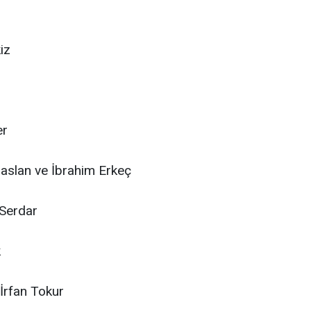
iz
er
aslan ve İbrahim Erkeç
Serdar
k
İrfan Tokur