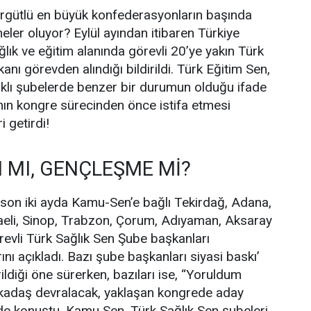
rgütlü en büyük konfederasyonların başında
ler oluyor? Eylül ayından itibaren Türkiye
lık ve eğitim alanında görevli 20’ye yakın Türk
nı görevden alındığı bildirildi. Türk Eğitim Sen,
rklı şubelerde benzer bir durumun olduğu ifade
nın kongre sürecinden önce istifa etmesi
i getirdi!
I MI, GENÇLEŞME Mİ?
e son iki ayda Kamu-Sen’e bağlı Tekirdağ, Adana,
caeli, Sinop, Trabzon, Çorum, Adıyaman, Aksaray
örevli Türk Sağlık Sen Şube başkanları
rını açıkladı. Bazı şube başkanları siyasi baskı’
rildiği öne sürerken, bazıları ise, “Yoruldum
rkadaş devralacak, yaklaşan kongrede aday
de konuştu. Kamu Sen, Türk Sağlık Sen şubeleri