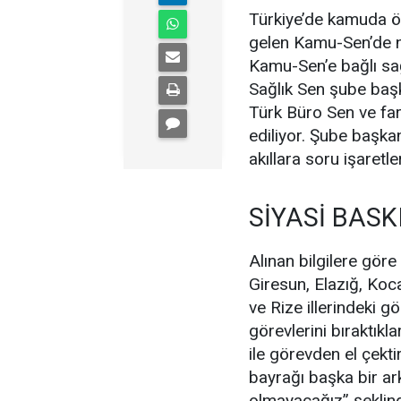
Türkiye’de kamuda ö
gelen Kamu-Sen’de ne
Kamu-Sen’e bağlı sağ
Sağlık Sen şube başka
Türk Büro Sen ve fa
ediliyor. Şube başka
akıllara soru işaretler
SİYASİ BASK
Alınan bilgilere gör
Giresun, Elazığ, Ko
ve Rize illerindeki g
görevlerini bıraktıkla
ile görevden el çekti
bayrağı başka bir a
olmayacağız” şeklin