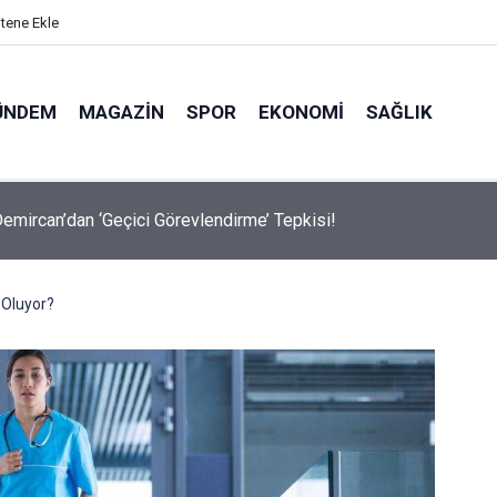
itene Ekle
ÜNDEM
MAGAZIN
SPOR
EKONOMI
SAĞLIK
avalarda Ödem Şikayetini Hafife Almayın!
 Oluyor?