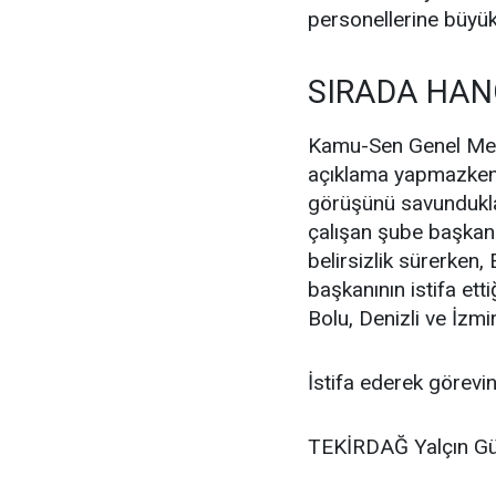
personellerine büyük
SIRADA HANG
Kamu-Sen Genel Merk
açıklama yapmazken,
görüşünü savunduklar
çalışan şube başkanl
belirsizlik sürerken,
başkanının istifa ett
Bolu, Denizli ve İzmir
İstifa ederek görevin
TEKİRDAĞ
Yalçın G