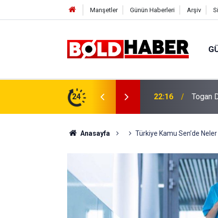
Manşetler
Günün Haberleri
Arşiv
S
G
vlendirme’ Tepkisi!
24
19:32
Sıcak H
Anasayfa
Türkiye Kamu Sen’de Neler