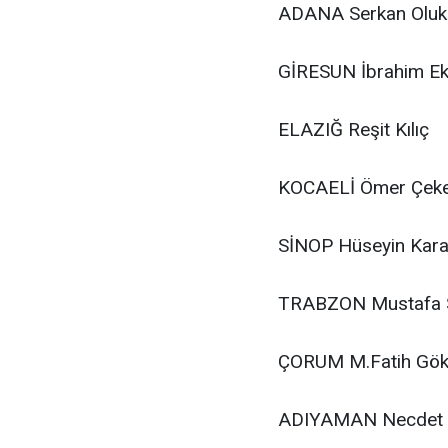
ADANA
Serkan Oluk
GİRESUN
İbrahim Ek
ELAZIĞ
Reşit Kılıç
KOCAELİ
Ömer Çek
SİNOP
Hüseyin Kara
TRABZON
Mustafa 
ÇORUM
M.Fatih Gö
ADIYAMAN
Necdet 