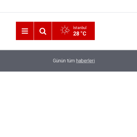
İstanbul
28 °C
12:56
İzmir 112’de Kan Donduran İddialar!
Günün tüm
haberleri