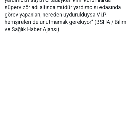
yardımcısı sayısı ortadayken kimi kurumlarda
süpervizör adı altında müdür yardımcısı edasında
görev yapanları, nereden uydurulduysa V.i.P.
hemşireleri de unutmamak gerekiyor” (BSHA / Bilim
ve Sağlık Haber Ajansı)