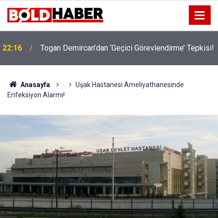
22:16
Togan Demircan’dan ‘Geçici Görevlendirme’ Tepkisi!
19:32
Sıcak Havalarda Ödem Şikayetini Hafife Almayın!
Anasayfa
Uşak Hastanesi Ameliyathanesinde
Enfeksiyon Alarmı!