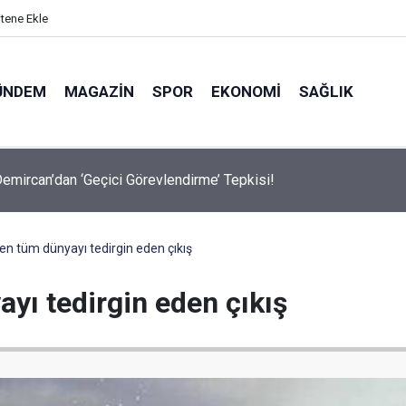
itene Ekle
ÜNDEM
MAGAZIN
SPOR
EKONOMI
SAĞLIK
avalarda Ödem Şikayetini Hafife Almayın!
en tüm dünyayı tedirgin eden çıkış
yı tedirgin eden çıkış