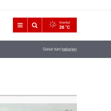
İstanbul
26 °C
12:56
İzmir 112’de Kan Donduran İddialar!
Günün tüm
haberleri