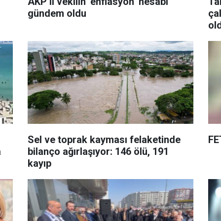
ı
AKP’li vekilin ‘enflasyon’ hesabı
Ta
gündem oldu
ça
ol
Sel ve toprak kayması felaketinde
FE
a
bilanço ağırlaşıyor: 146 ölü, 191
kayıp