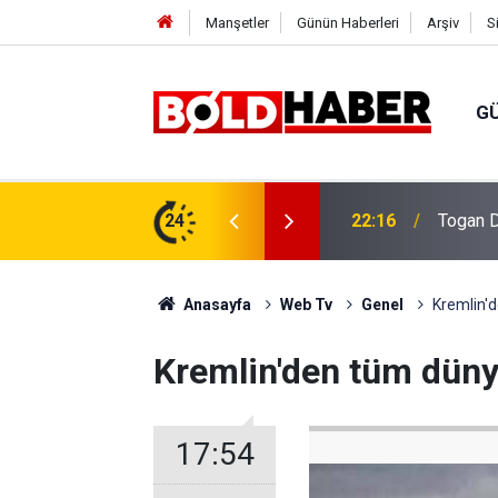
Manşetler
Günün Haberleri
Arşiv
S
G
vlendirme’ Tepkisi!
24
19:32
Sıcak H
Anasayfa
Web Tv
Genel
Kremlin'd
Kremlin'den tüm dünya
17:54