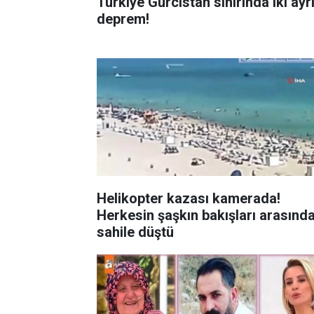
Türkiye Gürcistan sınırında iki ayr
deprem!
Helikopter kazası kamerada!
Herkesin şaşkın bakışları arasınd
sahile düştü