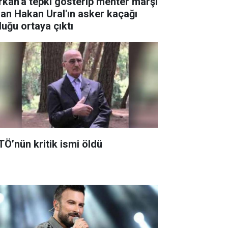
rkan'a tepki gösterip mehter marşı
lan Hakan Ural'ın asker kaçağı
duğu ortaya çıktı
TÖ’nün kritik ismi öldü