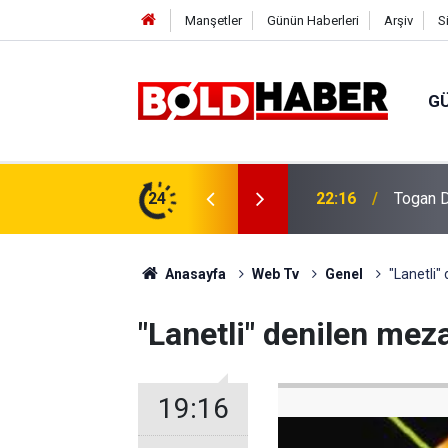
Manşetler
Günün Haberleri
Arşiv
S
G
vlendirme’ Tepkisi!
24
19:32
Sıcak H
Anasayfa
Web Tv
Genel
"Lanetli" 
"Lanetli" denilen meza
19:16