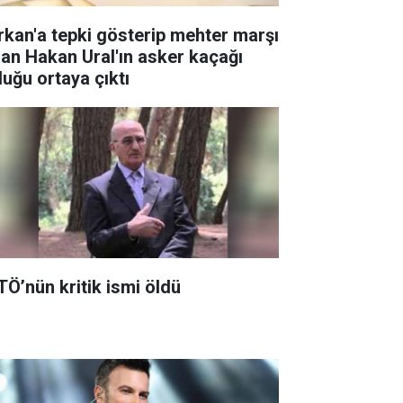
rkan'a tepki gösterip mehter marşı
lan Hakan Ural'ın asker kaçağı
duğu ortaya çıktı
TÖ’nün kritik ismi öldü