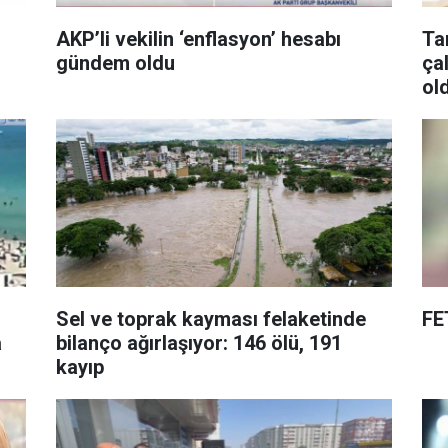
ı
AKP’li vekilin ‘enflasyon’ hesabı
Ta
gündem oldu
ça
ol
Sel ve toprak kayması felaketinde
FE
a
bilanço ağırlaşıyor: 146 ölü, 191
kayıp