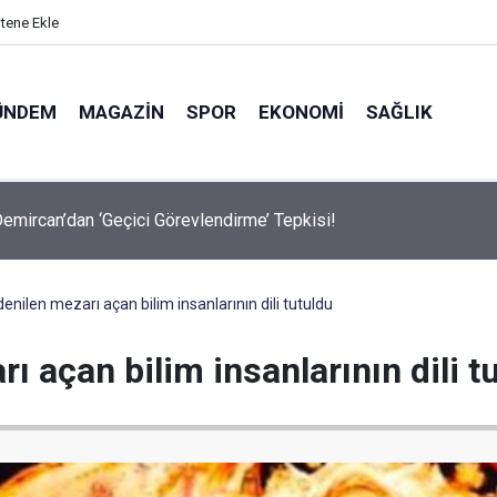
itene Ekle
ÜNDEM
MAGAZIN
SPOR
EKONOMI
SAĞLIK
avalarda Ödem Şikayetini Hafife Almayın!
denilen mezarı açan bilim insanlarının dili tutuldu
rı açan bilim insanlarının dili t