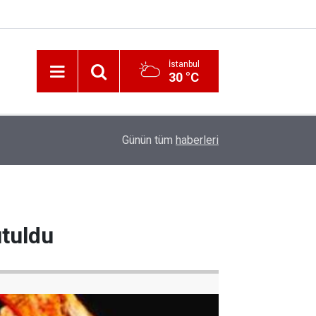
İstanbul
30 °C
12:56
İzmir 112’de Kan Donduran İddialar!
Günün tüm
haberleri
utuldu