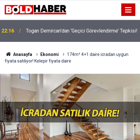
!
19:32
Sıcak Havalarda Ödem Şikayetini Hafife Almayın!
Anasayfa
Ekonomi
174m² 4+1 daire icradan uygun
fiyata satılıyor! Kelepir fiyata daire