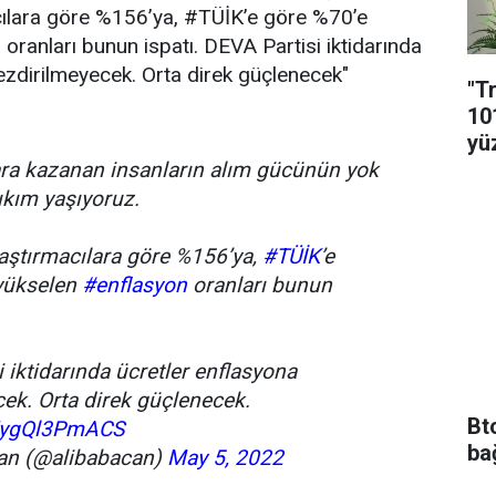
ılara göre %156’ya, #TÜİK’e göre %70’e
oranları bunun ispatı. DEVA Partisi iktidarında
ezdirilmeyecek. Orta direk güçlenecek"
"T
10
yü
ara kazanan insanların alım gücünün yok
ıkım yaşıyoruz.
aştırmacılara göre %156’ya,
#TÜİK
’e
yükselen
#enflasyon
oranları bunun
 iktidarında ücretler enflasyona
ek. Orta direk güçlenecek.
Bt
o/ygQl3PmACS
ba
an (@alibabacan)
May 5, 2022