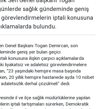
lık Sen Genel Başkanı Togan
günlerde sağlık gündeminde geniş
i görevlendirmelerin iptali konusuna
açıklamalarda bulundu.
en Genel Başkanı Togan Demircan, son
deminde geniş yer bulan geçici
tali konusuna ilişkin çarpıcı açıklamalarda
i liyakatsiz ve adaletsiz görevlendirmelere
an, “23 yaşındaki hemşire masa başında
ken, 20 yıllık hemşire hastanede ayda 10 nöbet
 adaletsizlik derhal çözülmeli” dedi.
esinde il ve ilçe sağlık müdürlüklerine yapılan
erin iptali tartışmaları sürerken, Demokratik