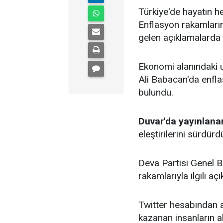
Türkiye'de hayatın her
Enflasyon rakamların
gelen açıklamalarda e
Ekonomi alanındaki u
Ali Babacan'da enflas
bulundu.
Duvar'da yayınlana
eleştirilerini sürdürd
Deva Partisi Genel B
rakamlarıyla ilgili a
Twitter hesabından 
kazanan insanların a