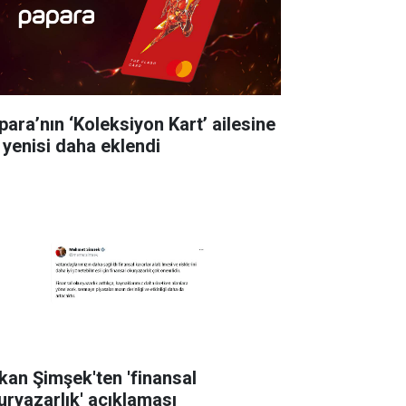
para’nın ‘Koleksiyon Kart’ ailesine
r yenisi daha eklendi
kan Şimşek'ten 'finansal
uryazarlık' açıklaması