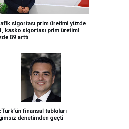
rafik sigortası prim üretimi yüzde
1, kasko sigortası prim üretimi
zde 89 arttı"
cTurk’ün finansal tabloları
ğımsız denetimden geçti