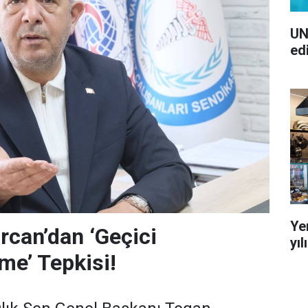
UN
ed
Ye
can’dan ‘Geçici
yı
me’ Tepkisi!