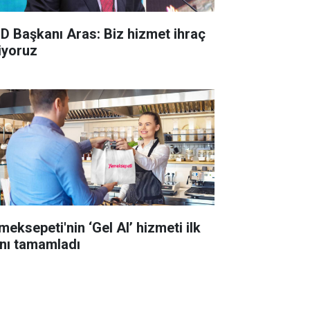
D Başkanı Aras: Biz hizmet ihraç
iyoruz
meksepeti'nin ‘Gel Al’ hizmeti ilk
lını tamamladı