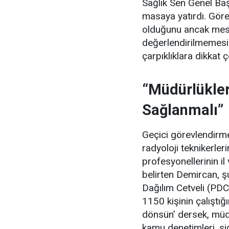
Sağlık Sen Genel Ba
masaya yatırdı. Görev
olduğunu ancak mes
değerlendirilmemesi
çarpıklıklara dikkat ç
“Müdürlükler
Sağlanmalı”
Geçici görevlendirmel
radyoloji teknikerle
profesyonellerinin il
belirten Demircan, şu
Dağılım Cetveli (PDC
1150 kişinin çalıştığ
dönsün’ dersek, müdür
kamu denetimleri, si