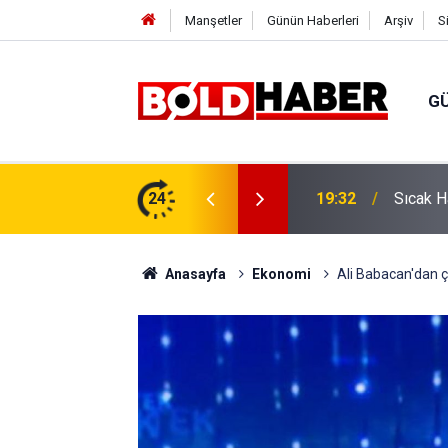
Manşetler
Günün Haberleri
Arşiv
S
G
vlendirme’ Tepkisi!
24
19:32
Sıcak H
Anasayfa
Ekonomi
Ali Babacan'dan ç