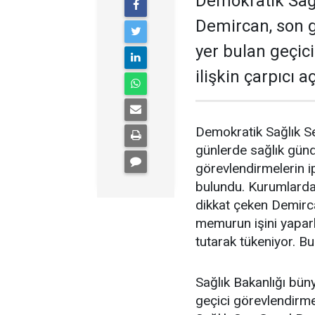
Demokratik Sağ
Demircan, son 
yer bulan geçic
ilişkin çarpıcı 
Demokratik Sağlık S
günlerde sağlık gün
görevlendirmelerin ip
bulundu. Kurumlardak
dikkat çeken Demirc
memurun işini yapar
tutarak tükeniyor. Bu
Sağlık Bakanlığı büny
geçici görevlendirmel