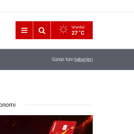
İstanbul
27 °C
12:56
İzmir 112’de Kan Donduran İddialar!
Günün tüm
haberleri
onomi