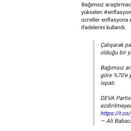
Bağımsız araştırmac
yükselen #enflasyon 
ücretler enflasyona 
ifadelerini kullandı.
Çalışarak p
olduğu bir y
Bağımsız ar
göre %70’e 
ispatı.
DEVA Partisi
ezdirilmeyec
https://t.c
— Ali Babac