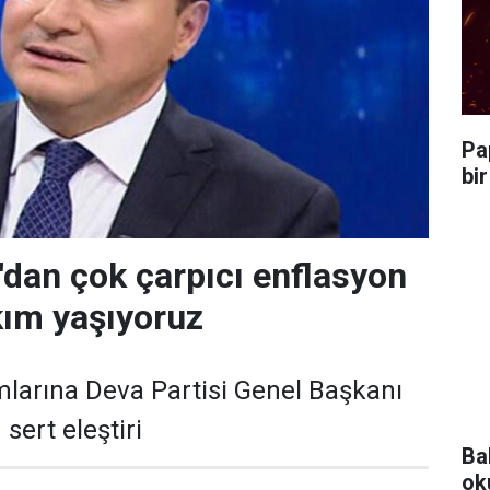
Pa
bi
'dan çok çarpıcı enflasyon
kım yaşıyoruz
larına Deva Partisi Genel Başkanı
sert eleştiri
Ba
ok