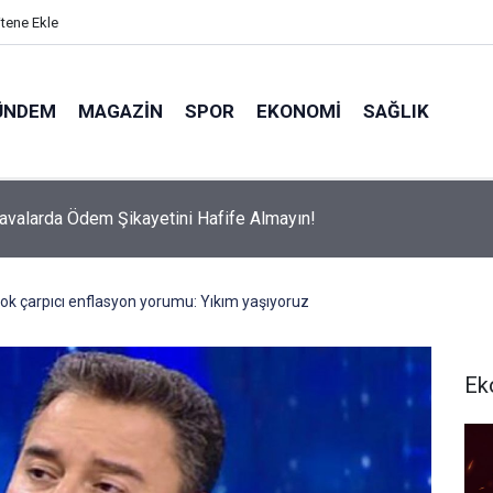
itene Ekle
ÜNDEM
MAGAZIN
SPOR
EKONOMI
SAĞLIK
avalarda Ödem Şikayetini Hafife Almayın!
ok çarpıcı enflasyon yorumu: Yıkım yaşıyoruz
Ek