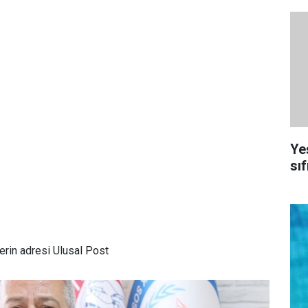
Ye
sıf
rin adresi Ulusal Post