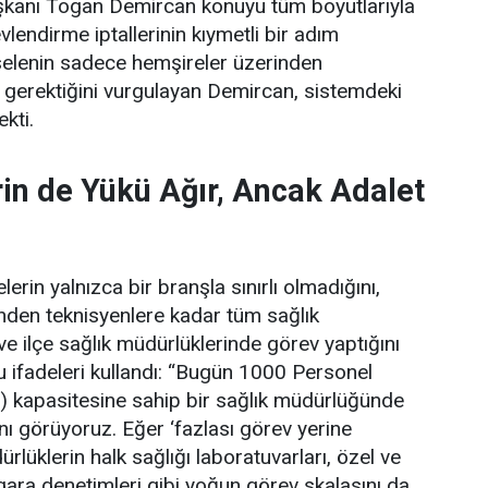
şkanı Togan Demircan konuyu tüm boyutlarıyla
lendirme iptallerinin kıymetli bir adım
elenin sadece hemşireler üzerinden
 gerektiğini vurgulayan Demircan, sistemdeki
ekti.
in de Yükü Ağır, Ancak Adalet
erin yalnızca bir branşla sınırlı olmadığını,
rinden teknisyenlere kadar tüm sağlık
 ve ilçe sağlık müdürlüklerinde görev yaptığını
 ifadeleri kullandı:
“Bugün 1000 Personel
) kapasitesine sahip bir sağlık müdürlüğünde
ını görüyoruz. Eğer ‘fazlası görev yerine
lüklerin halk sağlığı laboratuvarları, özel ve
gara denetimleri gibi yoğun görev skalasını da